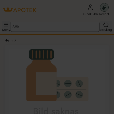
Kundklubb
Recept
Sök
Meny
Varukorg
Hem
Hoppa över Lista
Lista: . Innehåller 1 objekt.