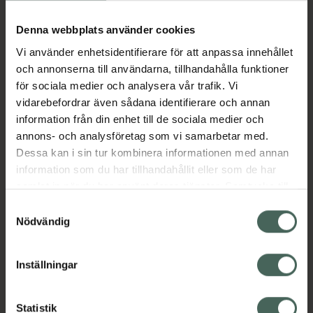
Köp via ditt recept
Denna webbplats använder cookies
Vi använder enhetsidentifierare för att anpassa innehållet
Aktuella erbjudanden
och annonserna till användarna, tillhandahålla funktioner
för sociala medier och analysera vår trafik. Vi
Beskrivning
Dölj
vidarebefordrar även sådana identifierare och annan
information från din enhet till de sociala medier och
annons- och analysföretag som vi samarbetar med.
EAN:
08594739264595
Dessa kan i sin tur kombinera informationen med annan
information som du har tillhandahållit eller som de har
samlat in när du har använt deras tjänster. Samtycke till
Bipacksedel från FASS
Visa
cookies är frivilligt och du kan när som helst ändra eller
Samtyckesval
återkalla ditt samtycke via webbplatsens
Nödvändig
cookieinställningar. Ett återkallat samtycke påverkar inte
lagligheten av behandling som skett innan återkallelsen.
Inställningar
Kronans Apotek finns här för dig. Du hittar oss från Skåne i
syd till Lappland i norr, och online i mobilen och på
Statistik