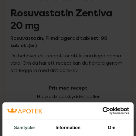
Rosuvastatin Zentiva
20 mg
Rosuvastatin, Filmdragerad tablett, 98
tablett(er)
Du behöver ett recept för att kunna köpa denna
vara. Om du har ett recept kan du handla genom
att logga in med ditt bank-ID.
Pris med recept
Högkostnadsskyddet gäller
79,30 kr
I apotek:
79,30 kr
Samtycke
Information
Om