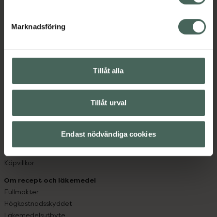
datorn. Oavsett vem du är så är det vårt uppdrag att
hjälpa just dig att må lite bättre. Välkommen att prata
Marknadsföring
med oss.
Kundservice
Kontakta oss
Tillåt alla
Vanliga frågor
Hitta apotek
Tillåt urval
Handla tryggt
Leverans, betalning och retur
Kundklubb
Endast nödvändiga cookies
Sajtens tillgänglighet
App
Köpvillkor
Om recept och läkemedel
Fullmakter
Högkostnadsskyddet
Läkemedelsutbyte