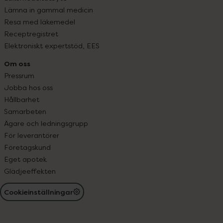
Lämna in gammal medicin
Resa med läkemedel
Receptregistret
Elektroniskt expertstöd, EES
Om oss
Pressrum
Jobba hos oss
Hållbarhet
Samarbeten
Ägare och ledningsgrupp
För leverantörer
Företagskund
Eget apotek
Glädjeeffekten
Cookieinställningar