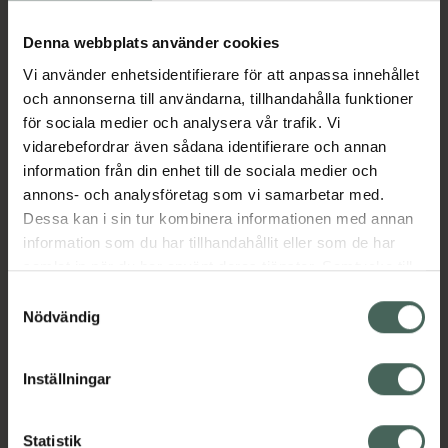
Köp via ditt recept
Denna webbplats använder cookies
Vi använder enhetsidentifierare för att anpassa innehållet
Aktuella erbjudanden
och annonserna till användarna, tillhandahålla funktioner
för sociala medier och analysera vår trafik. Vi
Beskrivning
Dölj
vidarebefordrar även sådana identifierare och annan
information från din enhet till de sociala medier och
annons- och analysföretag som vi samarbetar med.
EAN:
08594739264281
Dessa kan i sin tur kombinera informationen med annan
information som du har tillhandahållit eller som de har
samlat in när du har använt deras tjänster. Samtycke till
Bipacksedel från FASS
Visa
cookies är frivilligt och du kan när som helst ändra eller
Samtyckesval
återkalla ditt samtycke via webbplatsens
Nödvändig
cookieinställningar. Ett återkallat samtycke påverkar inte
lagligheten av behandling som skett innan återkallelsen.
Inställningar
Kronans Apotek finns här för dig. Du hittar oss från Skåne i
syd till Lappland i norr, och online i mobilen och på
Statistik