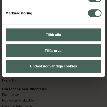
datorn. Oavsett vem du är så är det vårt uppdrag att
hjälpa just dig att må lite bättre. Välkommen att prata
Marknadsföring
med oss.
Kundservice
Kontakta oss
Tillåt alla
Vanliga frågor
Hitta apotek
Tillåt urval
Handla tryggt
Leverans, betalning och retur
Kundklubb
Endast nödvändiga cookies
Sajtens tillgänglighet
App
Köpvillkor
Om recept och läkemedel
Fullmakter
Högkostnadsskyddet
Läkemedelsutbyte