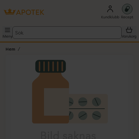
Kundklubb
Recept
Sök
Meny
Varukorg
Hem
Hoppa över Lista
Lista: . Innehåller 1 objekt.