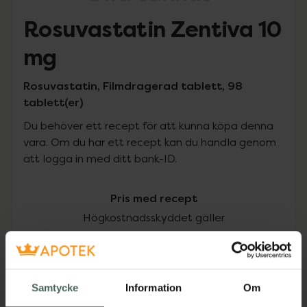
Rosuvastatin Zentiva 10
mg
Rosuvastatin, Filmdragerad tablett, 98
tablett(er)
Du behöver ett recept för att kunna köpa denna
vara. Om du har ett recept kan du handla genom
att logga in med ditt bank-ID.
Pris med recept
Högkostnadsskyddet gäller
108,25 kr
I apotek:
108,25 kr
Samtycke
Information
Om