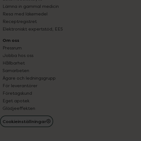
Lämna in gammal medicin
Resa med läkemedel
Receptregistret
Elektroniskt expertstöd, EES
Om oss
Pressrum
Jobba hos oss
Hållbarhet
Samarbeten
Ägare och ledningsgrupp
För leverantörer
Företagskund
Eget apotek
Glädjeeffekten
Cookieinställningar