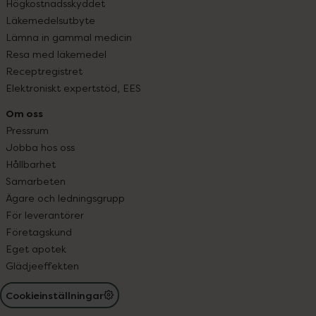
Högkostnadsskyddet
Läkemedelsutbyte
Lämna in gammal medicin
Resa med läkemedel
Receptregistret
Elektroniskt expertstöd, EES
Om oss
Pressrum
Jobba hos oss
Hållbarhet
Samarbeten
Ägare och ledningsgrupp
För leverantörer
Företagskund
Eget apotek
Glädjeeffekten
Cookieinställningar