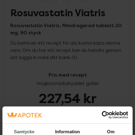
Rosuvastatin Viatris
Rosuvastatin Viatris, filmdragerad tablett 20
mg, 90 styck
Du behöver ett recept för att kunna köpa denna
vara. Om du har ett recept kan du handla genom
att logga in med ditt bank-ID.
Pris med recept
Högkostnadsskyddet gäller
227,54 kr
I apotek:
227,54 kr
Köp via ditt recept
Samtycke
Information
Om