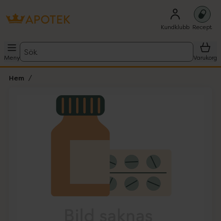
Kundklubb
Recept
Sök
Meny
Varukorg
Hem
Hoppa över Lista
Lista: . Innehåller 1 objekt.