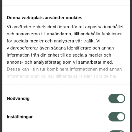
Aktuella erbjudanden
Denna webbplats använder cookies
Vi använder enhetsidentifierare för att anpassa innehållet
Beskrivning
Dölj
och annonserna till användarna, tillhandahålla funktioner
för sociala medier och analysera vår trafik. Vi
vidarebefordrar även sådana identifierare och annan
Läs alltid bipacksedeln innan
information från din enhet till de sociala medier och
användning.
annons- och analysföretag som vi samarbetar med.
Dessa kan i sin tur kombinera informationen med annan
EAN:
05099151925053
information som du har tillhandahållit eller som de har
samlat in när du har använt deras tjänster. Samtycke till
cookies är frivilligt och du kan när som helst ändra eller
Bipacksedel från FASS
Visa
Samtyckesval
återkalla ditt samtycke via webbplatsens
Nödvändig
cookieinställningar. Ett återkallat samtycke påverkar inte
lagligheten av behandling som skett innan återkallelsen.
Inställningar