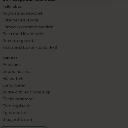
Fullmakter
Högkostnadsskyddet
Läkemedelsutbyte
Lämna in gammal medicin
Resa med läkemedel
Receptregistret
Elektroniskt expertstöd, EES
Om oss
Pressrum
Jobba hos oss
Hållbarhet
Samarbeten
Ägare och ledningsgrupp
För leverantörer
Företagskund
Eget apotek
Glädjeeffekten