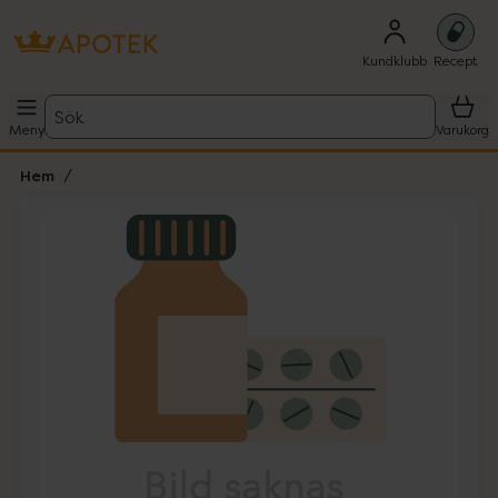
Kundklubb
Recept
Sök
Meny
Varukorg
Hem
Hoppa över Lista
Lista: . Innehåller 1 objekt.