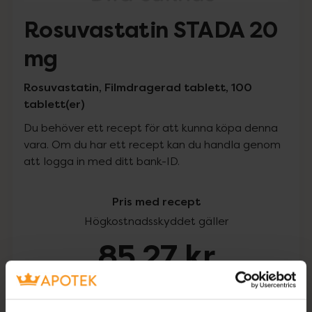
Rosuvastatin STADA 20
mg
Rosuvastatin, Filmdragerad tablett, 100
tablett(er)
Du behöver ett recept för att kunna köpa denna
vara. Om du har ett recept kan du handla genom
att logga in med ditt bank-ID.
Pris med recept
Högkostnadsskyddet gäller
85,27 kr
I apotek:
85,27 kr