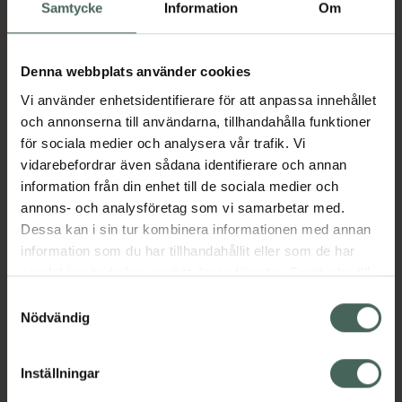
Köp via ditt recept
Samtycke
Information
Om
Denna webbplats använder cookies
Aktuella erbjudanden
Vi använder enhetsidentifierare för att anpassa innehållet
och annonserna till användarna, tillhandahålla funktioner
Beskrivning
Dölj
för sociala medier och analysera vår trafik. Vi
vidarebefordrar även sådana identifierare och annan
information från din enhet till de sociala medier och
Läs alltid bipacksedeln innan
annons- och analysföretag som vi samarbetar med.
användning.
Dessa kan i sin tur kombinera informationen med annan
EAN:
07046260571938
information som du har tillhandahållit eller som de har
samlat in när du har använt deras tjänster. Samtycke till
cookies är frivilligt och du kan när som helst ändra eller
Samtyckesval
återkalla ditt samtycke via webbplatsens
Nödvändig
Bipacksedel från FASS
Visa
cookieinställningar. Ett återkallat samtycke påverkar inte
lagligheten av behandling som skett innan återkallelsen.
Inställningar