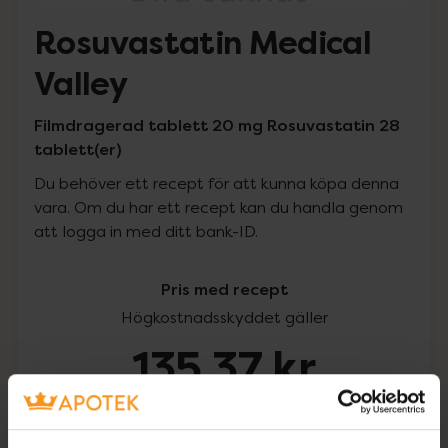
Rosuvastatin Medical
Valley
Filmdragerad tablett 20 mg Rosuvastatin 28
tablett(er)
Du behöver ett recept för att kunna köpa denna
vara. Om du har ett recept kan du handla genom
att logga in med ditt bank-ID.
Pris med recept
Högkostnadsskyddet gäller
135,37 kr
I apotek:
135,37 kr