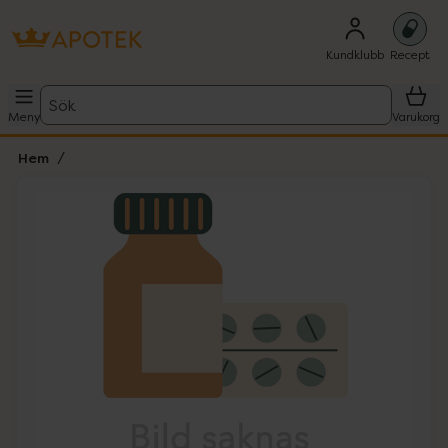
Kundklubb
Recept
Sök
Meny
Varukorg
Hem
Hoppa över Lista
Lista: . Innehåller 1 objekt.