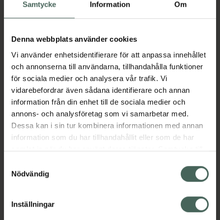
Köp via ditt recept
Samtycke
Information
Om
Denna webbplats använder cookies
Aktuella erbjudanden
Vi använder enhetsidentifierare för att anpassa innehållet
och annonserna till användarna, tillhandahålla funktioner
Beskrivning
Dölj
för sociala medier och analysera vår trafik. Vi
vidarebefordrar även sådana identifierare och annan
information från din enhet till de sociala medier och
Läs alltid bipacksedeln innan
annons- och analysföretag som vi samarbetar med.
användning.
Dessa kan i sin tur kombinera informationen med annan
EAN:
07340187100418
information som du har tillhandahållit eller som de har
samlat in när du har använt deras tjänster. Samtycke till
cookies är frivilligt och du kan när som helst ändra eller
Samtyckesval
återkalla ditt samtycke via webbplatsens
Nödvändig
Bipacksedel från FASS
Visa
cookieinställningar. Ett återkallat samtycke påverkar inte
lagligheten av behandling som skett innan återkallelsen.
Inställningar