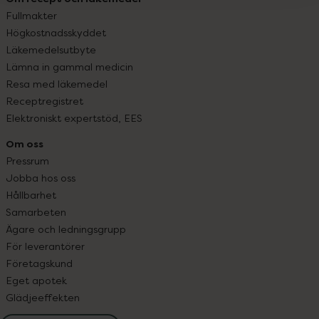
Fullmakter
Högkostnadsskyddet
Läkemedelsutbyte
Lämna in gammal medicin
Resa med läkemedel
Receptregistret
Elektroniskt expertstöd, EES
Om oss
Pressrum
Jobba hos oss
Hållbarhet
Samarbeten
Ägare och ledningsgrupp
För leverantörer
Företagskund
Eget apotek
Glädjeeffekten