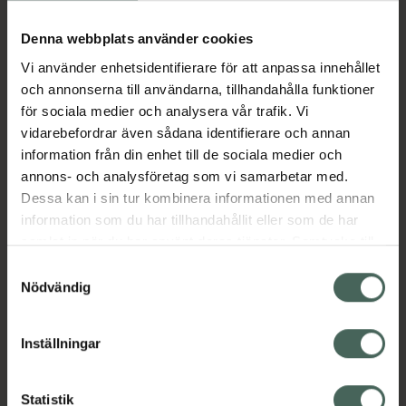
Köp via ditt recept
Denna webbplats använder cookies
Vi använder enhetsidentifierare för att anpassa innehållet
Aktuella erbjudanden
och annonserna till användarna, tillhandahålla funktioner
för sociala medier och analysera vår trafik. Vi
Beskrivning
Dölj
vidarebefordrar även sådana identifierare och annan
information från din enhet till de sociala medier och
annons- och analysföretag som vi samarbetar med.
EAN:
07046265321149
Dessa kan i sin tur kombinera informationen med annan
information som du har tillhandahållit eller som de har
samlat in när du har använt deras tjänster. Samtycke till
Bipacksedel från FASS
Visa
cookies är frivilligt och du kan när som helst ändra eller
Samtyckesval
återkalla ditt samtycke via webbplatsens
Nödvändig
cookieinställningar. Ett återkallat samtycke påverkar inte
lagligheten av behandling som skett innan återkallelsen.
Inställningar
Kronans Apotek finns här för dig. Du hittar oss från Skåne i
syd till Lappland i norr, och online i mobilen och på
Statistik