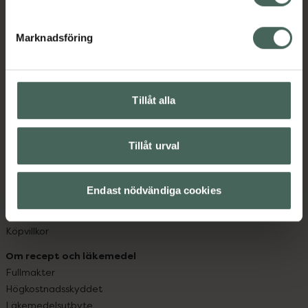
datorn. Oavsett vem du är så är det vårt uppdrag att
hjälpa just dig att må lite bättre. Välkommen att prata
Marknadsföring
med oss.
Kundservice
Kontakta oss
Tillåt alla
Vanliga frågor
Hitta apotek
Tillåt urval
Handla tryggt
Leverans, betalning och retur
Kundklubb
Endast nödvändiga cookies
Sajtens tillgänglighet
App
Köpvillkor
Om recept och läkemedel
Fullmakter
Högkostnadsskyddet
Läkemedelsutbyte