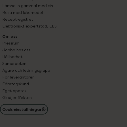
Lämna in gammal medicin
Resa med läkemedel
Receptregistret
Elektroniskt expertstöd, EES
Om oss
Pressrum
Jobba hos oss
Hållbarhet
Samarbeten
Ägare och ledningsgrupp
För leverantörer
Företagskund
Eget apotek
Glädjeeffekten
Cookieinställningar