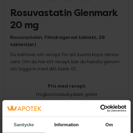
Rosuvastatin Glenmark
20 mg
Rosuvastatin, Filmdragerad tablett, 28
tablett(er)
Du behöver ett recept för att kunna köpa denna
vara. Om du har ett recept kan du handla genom
att logga in med ditt bank-ID.
Pris med recept
Högkostnadsskyddet gäller
187,80 kr
I apotek:
187,80 kr
Samtycke
Information
Om