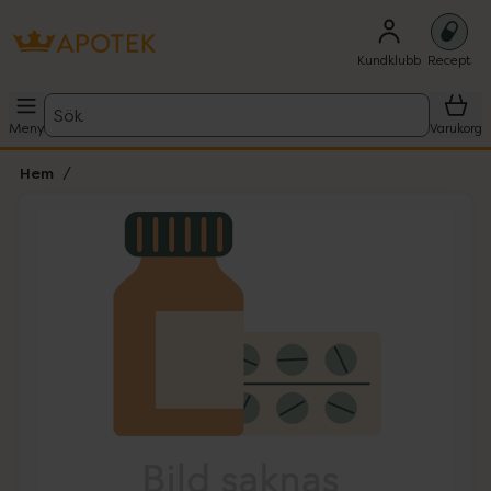
Kundklubb
Recept
Sök
Meny
Varukorg
Hem
Hoppa över Lista
Lista: . Innehåller 1 objekt.