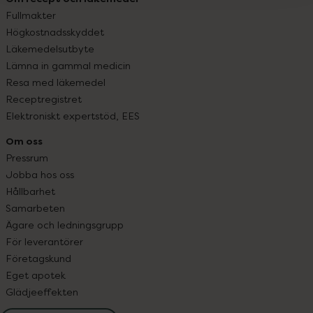
Fullmakter
Högkostnadsskyddet
Läkemedelsutbyte
Lämna in gammal medicin
Resa med läkemedel
Receptregistret
Elektroniskt expertstöd, EES
Om oss
Pressrum
Jobba hos oss
Hållbarhet
Samarbeten
Ägare och ledningsgrupp
För leverantörer
Företagskund
Eget apotek
Glädjeeffekten