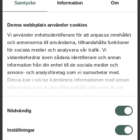
Köp via ditt recept
Samtycke
Information
Om
Denna webbplats använder cookies
Aktuella erbjudanden
Vi använder enhetsidentifierare för att anpassa innehållet
och annonserna till användarna, tillhandahålla funktioner
Beskrivning
Dölj
för sociala medier och analysera vår trafik. Vi
vidarebefordrar även sådana identifierare och annan
information från din enhet till de sociala medier och
Läs alltid bipacksedeln innan
annons- och analysföretag som vi samarbetar med.
användning.
Dessa kan i sin tur kombinera informationen med annan
EAN:
04052682017568
information som du har tillhandahållit eller som de har
samlat in när du har använt deras tjänster. Samtycke till
cookies är frivilligt och du kan när som helst ändra eller
Samtyckesval
återkalla ditt samtycke via webbplatsens
Nödvändig
Bipacksedel från FASS
Visa
cookieinställningar. Ett återkallat samtycke påverkar inte
lagligheten av behandling som skett innan återkallelsen.
Inställningar