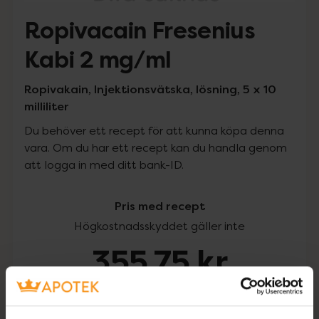
Ropivacain Fresenius
Kabi 2 mg/ml
Ropivakain, Injektionsvätska, lösning, 5 x 10
milliliter
Du behöver ett recept för att kunna köpa denna
vara. Om du har ett recept kan du handla genom
att logga in med ditt bank-ID.
Pris med recept
Högkostnadsskyddet gäller inte
355,75 kr
I apotek:
355,75 kr