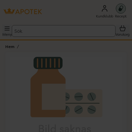
Kundklubb
Recept
Sök
Meny
Varukorg
Hem
Hoppa över Lista
Lista: . Innehåller 1 objekt.