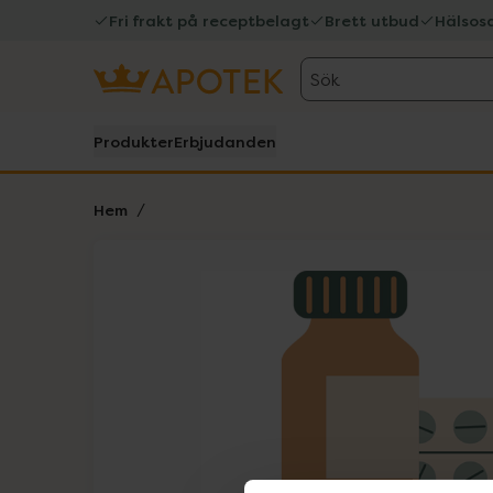
Fri frakt på receptbelagt
Brett utbud
Hälsos
Sök
Produkter
Erbjudanden
Hem
Hoppa över Lista
Lista: . Innehåller 1 objekt.