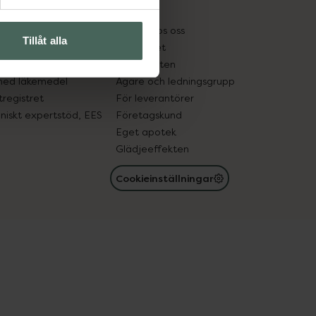
kter
Pressrum
tnadsskyddet
Jobba hos oss
Tillåt alla
edelsutbyte
Hållbarhet
in gammal medicin
Samarbeten
med läkemedel
Ägare och ledningsgrupp
registret
För leverantörer
oniskt expertstöd, EES
Företagskund
Eget apotek
Glädjeeffekten
Cookieinställningar