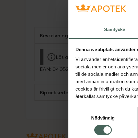
Samtycke
Beskrivning
Denna webbplats använder 
Läs alltid bipacksedeln innan använ
Vi använder enhetsidentifierar
sociala medier och analysera 
EAN:
04052682017513
till de sociala medier och a
med annan information som du 
cookies är frivilligt och du k
Bipacksedel från FASS
återkallat samtycke påverkar 
Samtyckesval
Nödvändig