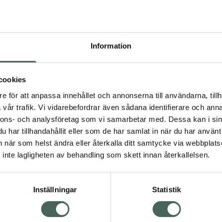
Pr
Högkostna
538
Information
Dölj
cookies
I a
dning.
e för att anpassa innehållet och annonserna till användarna, tillh
vår trafik. Vi vidarebefordrar även sådana identifierare och anna
Kö
nnons- och analysföretag som vi samarbetar med. Dessa kan i sin
har tillhandahållit eller som de har samlat in när du har använt 
an när som helst ändra eller återkalla ditt samtycke via webbplats
Aktuella erbjudanden
Visa
inte lagligheten av behandling som skett innan återkallelsen.
Inställningar
Statistik
Kundservice
Om re