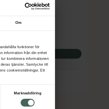
is med recept
dsskyddet gäller inte
,20 kr
Om
potek:
538,20 kr
andahålla funktioner för
n information från din enhet
p via ditt recept
 tur kombinera informationen
deras tjänster. Samtycke till
ens cookieinställningar. Ett
Marknadsföring
cept och läkemedel
Om oss