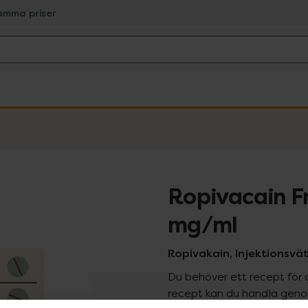
amma priser
Ropivacain F
mg/ml
Ropivakain, Injektionsvätsk
Du behöver ett recept för 
recept kan du handla genom