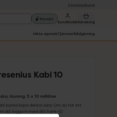
Företagskund
Recept
Kundklubb
Varukorg
Hitta apotek
Tjänster
Rådgivning
resenius Kabi 10
a, lösning, 5 x 10 milliliter
att kunna köpa denna vara. Om du har ett
 att logga in med ditt bank-ID.