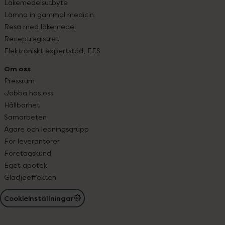
Läkemedelsutbyte
Lämna in gammal medicin
Resa med läkemedel
Receptregistret
Elektroniskt expertstöd, EES
Om oss
Pressrum
Jobba hos oss
Hållbarhet
Samarbeten
Ägare och ledningsgrupp
För leverantörer
Företagskund
Eget apotek
Glädjeeffekten
Cookieinställningar