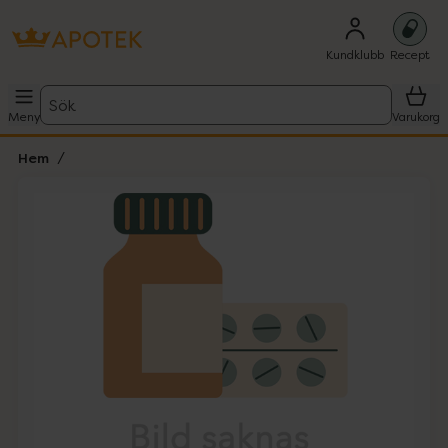
Kundklubb
Recept
Sök
Meny
Varukorg
Hem
Hoppa över Lista
Lista: . Innehåller 1 objekt.