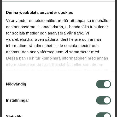
Aktuella erbjudanden
Denna webbplats använder cookies
Vi använder enhetsidentifierare för att anpassa innehållet
Beskrivning
Dölj
och annonserna till användarna, tillhandahålla funktioner
för sociala medier och analysera vår trafik. Vi
vidarebefordrar även sådana identifierare och annan
Läs alltid bipacksedeln innan
information från din enhet till de sociala medier och
användning.
annons- och analysföretag som vi samarbetar med.
EAN:
03838989698997
Dessa kan i sin tur kombinera informationen med annan
information som du har tillhandahållit eller som de har
samlat in när du har använt deras tjänster. Samtycke till
Bipacksedel från FASS
Visa
cookies är frivilligt och du kan när som helst ändra eller
Samtyckesval
återkalla ditt samtycke via webbplatsens
Nödvändig
cookieinställningar. Ett återkallat samtycke påverkar inte
lagligheten av behandling som skett innan återkallelsen.
Inställningar
Kronans Apotek finns här för dig. Du hittar oss från Skåne i
Statistik