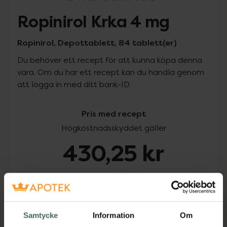
Ropinirol Krka 4 mg
Ropinirol, Depottablett, 84 tablett(er)
Du behöver ett recept för att kunna köpa denna
vara. Om du har ett recept kan du handla genom
att logga in med ditt bank-ID.
Pris med recept
Högkostnadsskyddet gäller
430,25 kr
I apotek:
430,25 kr
Köp via ditt recept
Samtycke
Information
Om