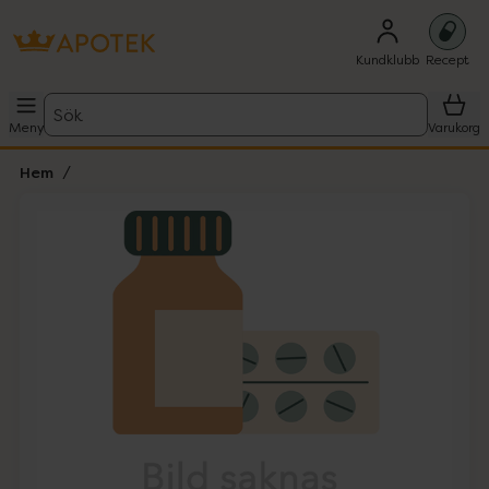
Kundklubb
Recept
Sök
Meny
Varukorg
Hem
Hoppa över Lista
Lista: . Innehåller 1 objekt.