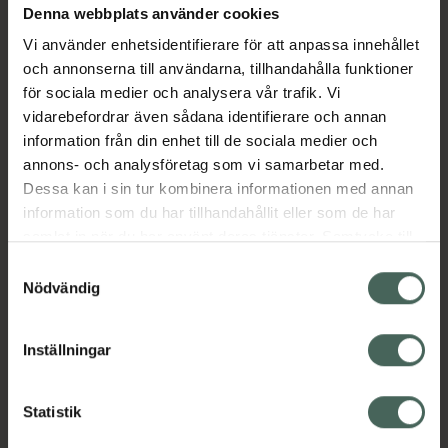
Denna webbplats använder cookies
Aktuella erbjudanden
Vi använder enhetsidentifierare för att anpassa innehållet
och annonserna till användarna, tillhandahålla funktioner
Beskrivning
Dölj
för sociala medier och analysera vår trafik. Vi
vidarebefordrar även sådana identifierare och annan
information från din enhet till de sociala medier och
Läs alltid bipacksedeln innan
annons- och analysföretag som vi samarbetar med.
användning.
Dessa kan i sin tur kombinera informationen med annan
EAN:
07350096044482
information som du har tillhandahållit eller som de har
samlat in när du har använt deras tjänster. Samtycke till
cookies är frivilligt och du kan när som helst ändra eller
Samtyckesval
återkalla ditt samtycke via webbplatsens
Nödvändig
cookieinställningar. Ett återkallat samtycke påverkar inte
lagligheten av behandling som skett innan återkallelsen.
Inställningar
Kronans Apotek finns här för dig. Du hittar oss från Skåne i
syd till Lappland i norr, och online i mobilen och på
datorn. Oavsett vem du är så är det vårt uppdrag att
Statistik
hjälpa just dig att må lite bättre. Välkommen att prata