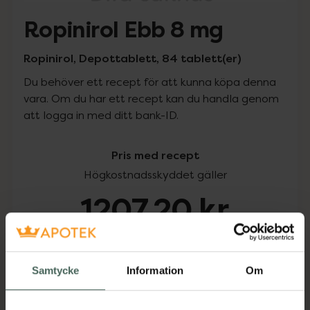
Ropinirol Ebb 8 mg
Ropinirol, Depottablett, 84 tablett(er)
Du behöver ett recept för att kunna köpa denna
vara. Om du har ett recept kan du handla genom
att logga in med ditt bank-ID.
Pris med recept
Högkostnadsskyddet gäller
1207,20 kr
I apotek:
1207,20 kr
Samtycke
Information
Om
Köp via ditt recept