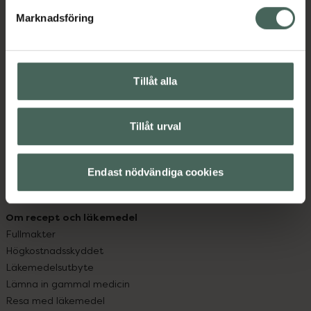
med oss.
Marknadsföring
Kundservice
Kontakta oss
Vanliga frågor
Tillåt alla
Hitta apotek
Handla tryggt
Leverans, betalning och retur
Tillåt urval
Kundklubb
Sajtens tillgänglighet
Endast nödvändiga cookies
App
Köpvillkor
Om recept och läkemedel
Fullmakter
Högkostnadsskyddet
Läkemedelsutbyte
Lämna in gammal medicin
Resa med läkemedel