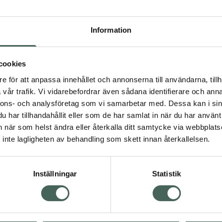
Högkostna
496
Information
Dölj
cookies
I 
e för att anpassa innehållet och annonserna till användarna, tillh
Kö
dning.
vår trafik. Vi vidarebefordrar även sådana identifierare och anna
nnons- och analysföretag som vi samarbetar med. Dessa kan i sin
har tillhandahållit eller som de har samlat in när du har använt 
Aktuella erbjudanden
an när som helst ändra eller återkalla ditt samtycke via webbplats
inte lagligheten av behandling som skett innan återkallelsen.
Inställningar
Statistik
Kundservice
Om re
ån Skåne i syd
Kontakta oss
Fullma
atorn.
Vanliga frågor
Högkos