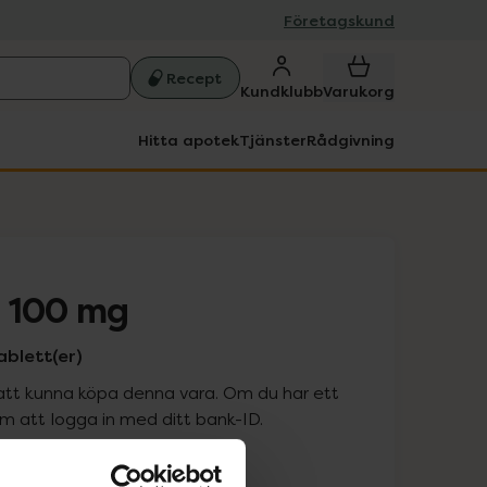
Företagskund
Recept
Kundklubb
Varukorg
Hitta apotek
Tjänster
Rådgivning
 100 mg
ablett(er)
att kunna köpa denna vara. Om du har ett
 att logga in med ditt bank-ID.
is med recept