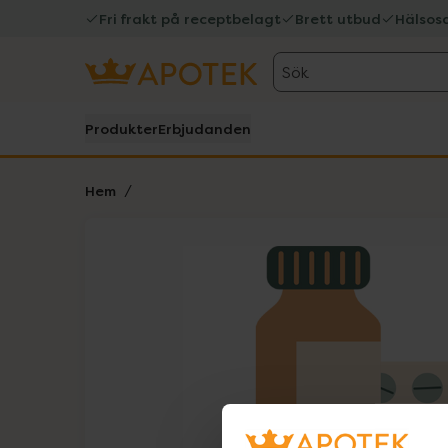
Fri frakt på receptbelagt
Brett utbud
Hälsos
Sök
Produkter
Erbjudanden
Hem
Hoppa över Lista
Lista: . Innehåller 1 objekt.