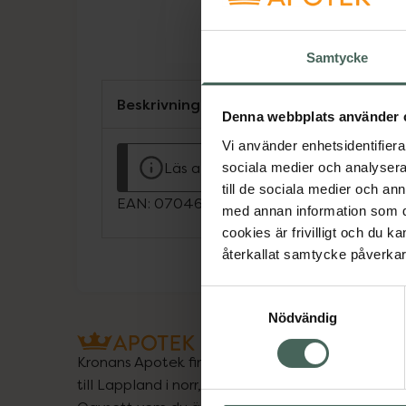
Samtycke
Beskrivning
Denna webbplats använder 
Vi använder enhetsidentifierar
Läs alltid bipacksedeln innan använ
sociala medier och analysera 
till de sociala medier och a
EAN:
07046264040911
med annan information som du 
cookies är frivilligt och du k
återkallat samtycke påverkar 
Samtyckesval
Nödvändig
Kronans Apotek finns här för dig. Du hittar oss fr
till Lappland i norr, och online i mobilen och på d