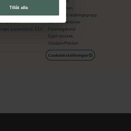
edelsutbyte
Hållbarhet
Tillåt alla
in gammal medicin
Samarbeten
med läkemedel
Ägare och ledningsgrupp
registret
För leverantörer
oniskt expertstöd, EES
Företagskund
Eget apotek
Glädjeeffekten
Cookieinställningar