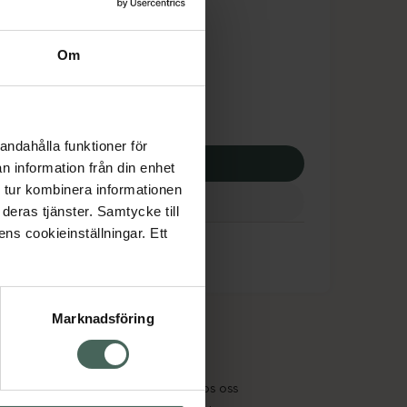
dsskyddet gäller inte
,51 kr
Om
apotek:
496,51 kr
andahålla funktioner för
p via ditt recept
n information från din enhet
 tur kombinera informationen
deras tjänster. Samtycke till
ens cookieinställningar. Ett
Marknadsföring
cept och läkemedel
Om oss
kter
Pressrum
tnadsskyddet
Jobba hos oss