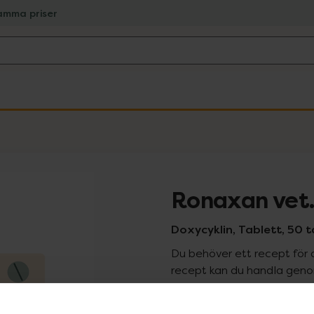
amma priser
Ronaxan vet.
Doxycyklin, Tablett, 50 t
Du behöver ett recept för 
recept kan du handla genom
Pr