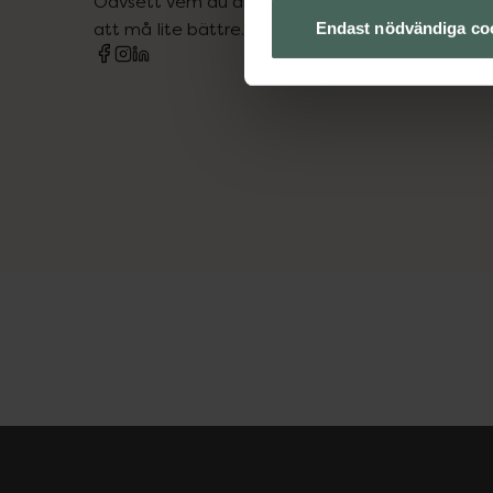
Oavsett vem du är så är det vårt uppdrag att hjä
att må lite bättre. Välkommen att prata med os
Endast nödvändiga co