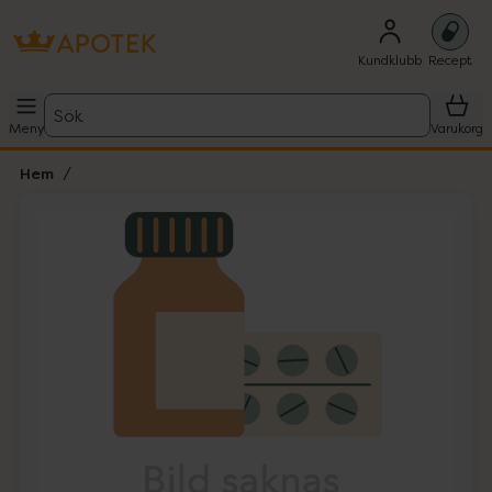
Kundklubb
Recept
Sök
Meny
Varukorg
Hem
Hoppa över Lista
Lista: . Innehåller 1 objekt.