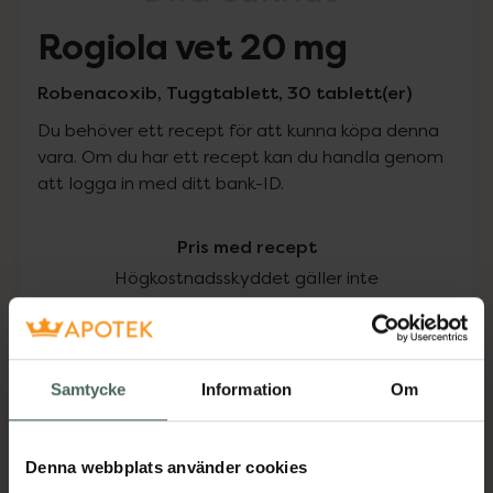
Rogiola vet 20 mg
Robenacoxib, Tuggtablett, 30 tablett(er)
Du behöver ett recept för att kunna köpa denna
vara. Om du har ett recept kan du handla genom
att logga in med ditt bank-ID.
Pris med recept
Högkostnadsskyddet gäller inte
290,50 kr
I apotek:
290,50 kr
Samtycke
Information
Om
Köp via ditt recept
Denna webbplats använder cookies