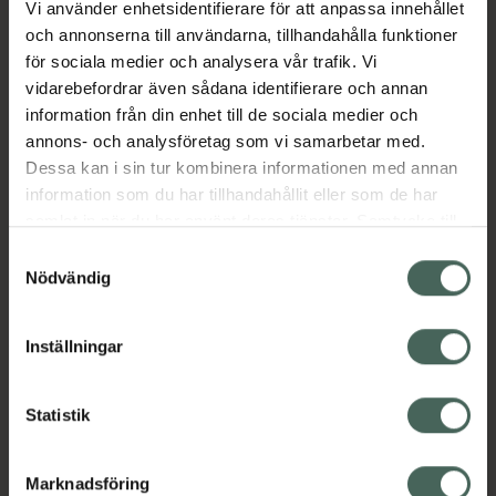
Vi använder enhetsidentifierare för att anpassa innehållet
Aktuella erbjudanden
och annonserna till användarna, tillhandahålla funktioner
för sociala medier och analysera vår trafik. Vi
vidarebefordrar även sådana identifierare och annan
Beskrivning
Dölj
information från din enhet till de sociala medier och
annons- och analysföretag som vi samarbetar med.
EAN:
03838989759650
Dessa kan i sin tur kombinera informationen med annan
information som du har tillhandahållit eller som de har
samlat in när du har använt deras tjänster. Samtycke till
cookies är frivilligt och du kan när som helst ändra eller
Samtyckesval
återkalla ditt samtycke via webbplatsens
Nödvändig
cookieinställningar. Ett återkallat samtycke påverkar inte
Kronans Apotek finns här för dig. Du hittar oss från Skåne i
lagligheten av behandling som skett innan återkallelsen.
syd till Lappland i norr, och online i mobilen och på
Inställningar
datorn. Oavsett vem du är så är det vårt uppdrag att
hjälpa just dig att må lite bättre. Välkommen att prata
Statistik
med oss.
Kundservice
Marknadsföring