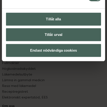
Kontakta oss
Vanliga frågor
Hitta apotek
Tillåt alla
Handla tryggt
Leverans, betalning och retur
Kundklubb
Tillåt urval
Sajtens tillgänglighet
App
Köpvillkor
Endast nödvändiga cookies
Om recept och läkemedel
Fullmakter
Högkostnadsskyddet
Läkemedelsutbyte
Lämna in gammal medicin
Resa med läkemedel
Receptregistret
Elektroniskt expertstöd, EES
Om oss