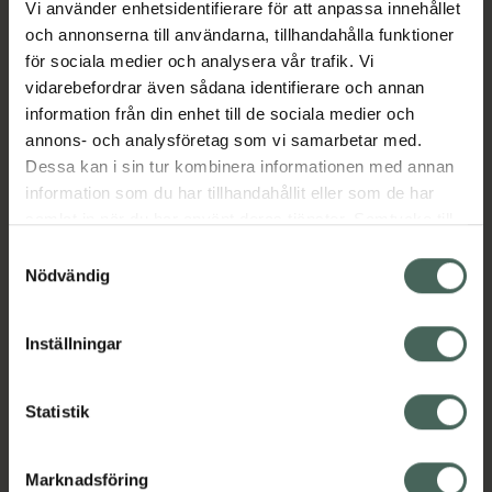
Vi använder enhetsidentifierare för att anpassa innehållet
Aktuella erbjudanden
och annonserna till användarna, tillhandahålla funktioner
för sociala medier och analysera vår trafik. Vi
vidarebefordrar även sådana identifierare och annan
Beskrivning
Dölj
information från din enhet till de sociala medier och
annons- och analysföretag som vi samarbetar med.
EAN:
03838989759643
Dessa kan i sin tur kombinera informationen med annan
information som du har tillhandahållit eller som de har
samlat in när du har använt deras tjänster. Samtycke till
cookies är frivilligt och du kan när som helst ändra eller
Samtyckesval
återkalla ditt samtycke via webbplatsens
Nödvändig
cookieinställningar. Ett återkallat samtycke påverkar inte
Kronans Apotek finns här för dig. Du hittar oss från Skåne i
lagligheten av behandling som skett innan återkallelsen.
syd till Lappland i norr, och online i mobilen och på
Inställningar
datorn. Oavsett vem du är så är det vårt uppdrag att
hjälpa just dig att må lite bättre. Välkommen att prata
Statistik
med oss.
Kundservice
Marknadsföring