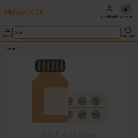
Kundklubb
Recept
Sök
Meny
Varukorg
Hem
Hoppa över Lista
Lista: . Innehåller 1 objekt.