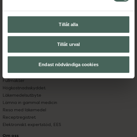
Kontakta oss
Vanliga frågor
Hitta apotek
Tillåt alla
Handla tryggt
Leverans, betalning och retur
Kundklubb
Tillåt urval
Sajtens tillgänglighet
App
Köpvillkor
Endast nödvändiga cookies
Om recept och läkemedel
Fullmakter
Högkostnadsskyddet
Läkemedelsutbyte
Lämna in gammal medicin
Resa med läkemedel
Receptregistret
Elektroniskt expertstöd, EES
Om oss