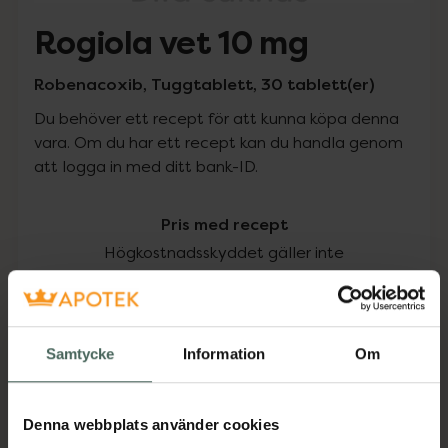
Rogiola vet 10 mg
Robenacoxib, Tuggtablett, 30 tablett(er)
Du behöver ett recept för att kunna köpa denna
vara. Om du har ett recept kan du handla genom
att logga in med ditt bank-ID.
Pris med recept
Högkostnadsskyddet gäller inte
206,50 kr
I apotek:
206,50 kr
Samtycke
Information
Om
Köp via ditt recept
Denna webbplats använder cookies