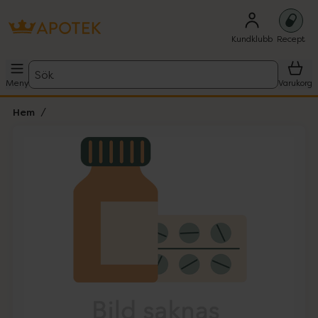
Kundklubb
Recept
Sök
Meny
Varukorg
Hem
Hoppa över Lista
Lista: . Innehåller 1 objekt.