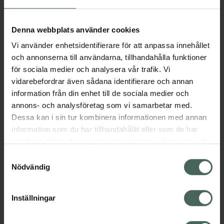
Aktuella erbjudanden
Denna webbplats använder cookies
Vi använder enhetsidentifierare för att anpassa innehållet
Beskrivning
Dölj
och annonserna till användarna, tillhandahålla funktioner
för sociala medier och analysera vår trafik. Vi
vidarebefordrar även sådana identifierare och annan
Läs alltid bipacksedeln innan
information från din enhet till de sociala medier och
användning.
annons- och analysföretag som vi samarbetar med.
Dessa kan i sin tur kombinera informationen med annan
EAN:
07046260639263
information som du har tillhandahållit eller som de har
samlat in när du har använt deras tjänster. Samtycke till
cookies är frivilligt och du kan när som helst ändra eller
Bipacksedel från FASS
Visa
Samtyckesval
återkalla ditt samtycke via webbplatsens
Nödvändig
cookieinställningar. Ett återkallat samtycke påverkar inte
lagligheten av behandling som skett innan återkallelsen.
Inställningar