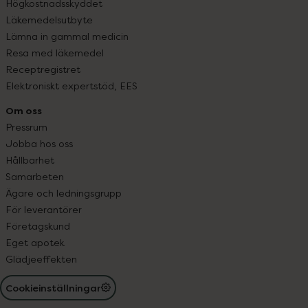
Högkostnadsskyddet
Läkemedelsutbyte
Lämna in gammal medicin
Resa med läkemedel
Receptregistret
Elektroniskt expertstöd, EES
Om oss
Pressrum
Jobba hos oss
Hållbarhet
Samarbeten
Ägare och ledningsgrupp
För leverantörer
Företagskund
Eget apotek
Glädjeeffekten
Cookieinställningar