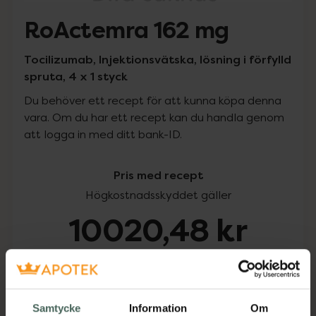
RoActemra 162 mg
Tocilizumab, Injektionsvätska, lösning i förfylld
spruta, 4 x 1 styck
Du behöver ett recept för att kunna köpa denna
vara. Om du har ett recept kan du handla genom
att logga in med ditt bank-ID.
Pris med recept
Högkostnadsskyddet gäller
10020,48 kr
I apotek:
10020,48 kr
Köp via ditt recept
Samtycke
Information
Om