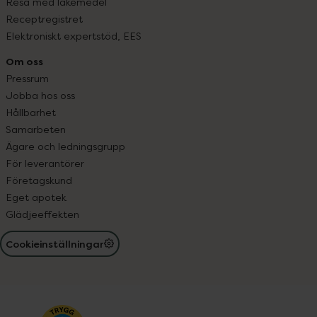
Resa med läkemedel
Receptregistret
Elektroniskt expertstöd, EES
Om oss
Pressrum
Jobba hos oss
Hållbarhet
Samarbeten
Ägare och ledningsgrupp
För leverantörer
Företagskund
Eget apotek
Glädjeeffekten
Cookieinställningar