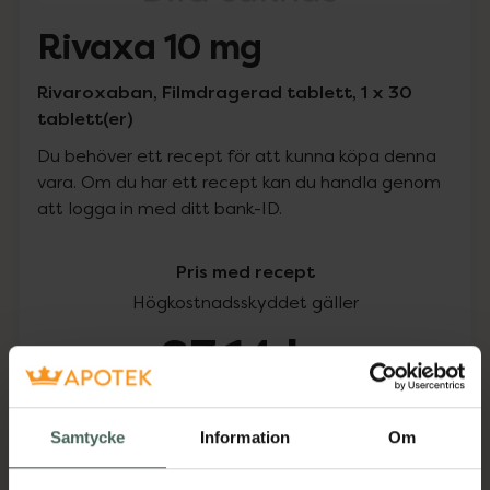
Rivaxa 10 mg
Rivaroxaban, Filmdragerad tablett, 1 x 30
tablett(er)
Du behöver ett recept för att kunna köpa denna
vara. Om du har ett recept kan du handla genom
att logga in med ditt bank-ID.
Pris med recept
Högkostnadsskyddet gäller
63,14 kr
I apotek:
63,14 kr
Samtycke
Information
Om
Köp via ditt recept