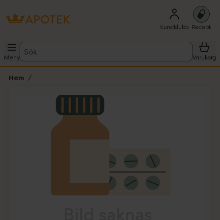
Kundklubb
Recept
Sök
Meny
Varukorg
Hem
Hoppa över Lista
Lista: . Innehåller 1 objekt.