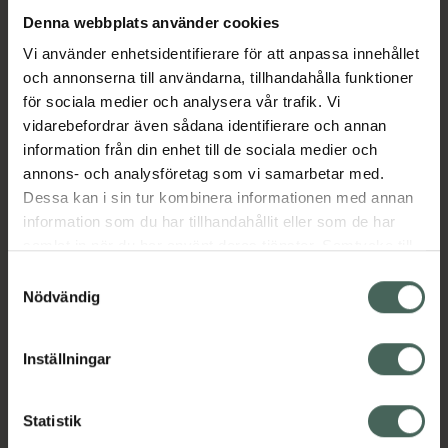
Denna webbplats använder cookies
Aktuella erbjudanden
Vi använder enhetsidentifierare för att anpassa innehållet
och annonserna till användarna, tillhandahålla funktioner
för sociala medier och analysera vår trafik. Vi
Beskrivning
Dölj
vidarebefordrar även sådana identifierare och annan
information från din enhet till de sociala medier och
EAN:
07350109551518
annons- och analysföretag som vi samarbetar med.
Dessa kan i sin tur kombinera informationen med annan
information som du har tillhandahållit eller som de har
Bipacksedel från FASS
Visa
samlat in när du har använt deras tjänster. Samtycke till
cookies är frivilligt och du kan när som helst ändra eller
Samtyckesval
återkalla ditt samtycke via webbplatsens
Nödvändig
cookieinställningar. Ett återkallat samtycke påverkar inte
lagligheten av behandling som skett innan återkallelsen.
Inställningar
Kronans Apotek finns här för dig. Du hittar oss från Skåne i
syd till Lappland i norr, och online i mobilen och på
Statistik
datorn. Oavsett vem du är så är det vårt uppdrag att