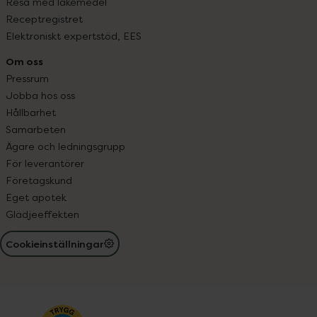
Resa med läkemedel
Receptregistret
Elektroniskt expertstöd, EES
Om oss
Pressrum
Jobba hos oss
Hållbarhet
Samarbeten
Ägare och ledningsgrupp
För leverantörer
Företagskund
Eget apotek
Glädjeeffekten
Cookieinställningar