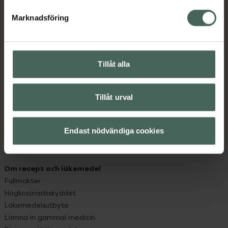
hjälpa just dig att må lite bättre. Välkommen att prata
med oss.
Marknadsföring
Kundservice
Kontakta oss
Tillåt alla
Vanliga frågor
Hitta apotek
Handla tryggt
Tillåt urval
Leverans, betalning och retur
Kundklubb
Sajtens tillgänglighet
Endast nödvändiga cookies
App
Köpvillkor
Om recept och läkemedel
Fullmakter
Högkostnadsskyddet
Läkemedelsutbyte
Lämna in gammal medicin