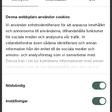
Aktuella erbjudanden
Denna webbplats använder cookies
Vi använder enhetsidentifierare för att anpassa innehållet
Beskrivning
Dölj
och annonserna till användarna, tillhandahålla funktioner
för sociala medier och analysera vår trafik. Vi
vidarebefordrar även sådana identifierare och annan
Läs alltid bipacksedeln innan
information från din enhet till de sociala medier och
användning.
annons- och analysföretag som vi samarbetar med.
Dessa kan i sin tur kombinera informationen med annan
EAN:
06432100034373
information som du har tillhandahållit eller som de har
samlat in när du har använt deras tjänster. Samtycke till
cookies är frivilligt och du kan när som helst ändra eller
Samtyckesval
Bipacksedel från FASS
Visa
återkalla ditt samtycke via webbplatsens
Nödvändig
cookieinställningar. Ett återkallat samtycke påverkar inte
lagligheten av behandling som skett innan återkallelsen.
Inställningar