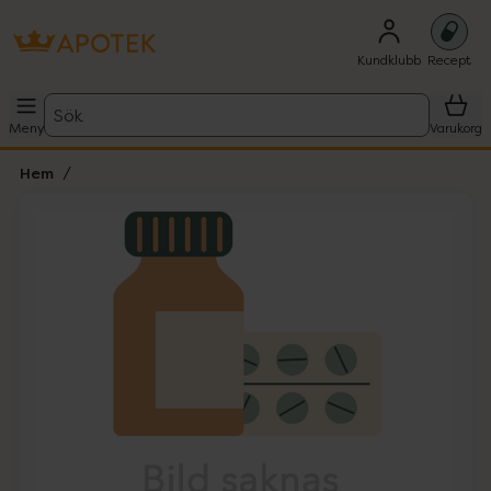
Kundklubb
Recept
Sök
Meny
Varukorg
Hem
Hoppa över Lista
Lista: . Innehåller 1 objekt.