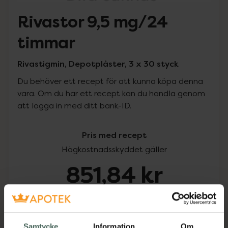
Rivastor 9,5 mg/24
timmar
Rivastigmin, Depotplåster, 3 x 30 styck
Du behöver ett recept för att kunna köpa denna
vara. Om du har ett recept kan du handla genom
att logga in med ditt bank-ID.
Pris med recept
Högkostnadsskyddet gäller
851,84 kr
I apotek:
851,84 kr
Köp via ditt recept
Samtycke
Information
Om