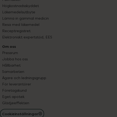
Högkostnadsskyddet
Läkemedelsutbyte
Lämna in gammal medicin
Resa med läkemedel
Receptregistret
Elektroniskt expertstöd, EES
Om oss
Pressrum
Jobba hos oss
Hållbarhet
Samarbeten
Ägare och ledningsgrupp
För leverantörer
Företagskund
Eget apotek
Glädjeeffekten
Cookieinställningar