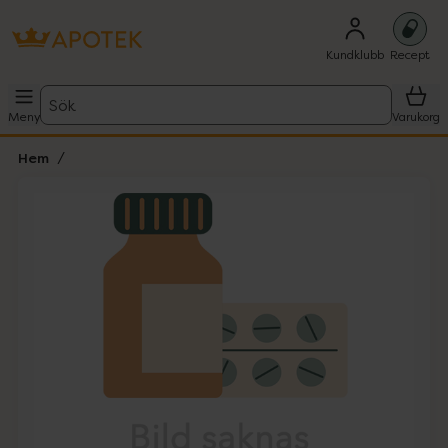
Kundklubb
Recept
Sök
Meny
Varukorg
Hem
Hoppa över Lista
Lista: . Innehåller 1 objekt.