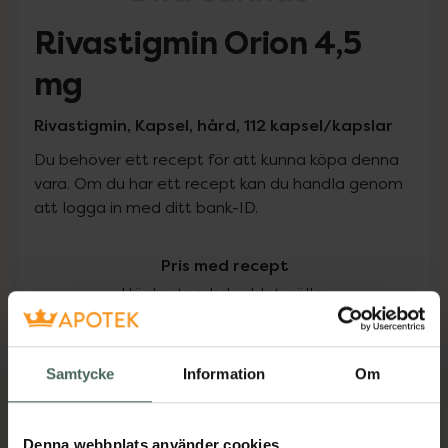
Rivastigmin Orion 4,5
mg
Rivastigmin, Kapsel, hård, 112 kapsel/kapslar
Du behöver ett recept för att kunna köpa denna
vara. Om du har ett recept kan du handla genom
att logga in med ditt bank-ID.
Pris med recept
Högkostnadsskyddet gäller
631,11 kr
Samtycke
Information
Om
I apotek:
631,11 kr
Köp via ditt recept
Denna webbplats använder cookies