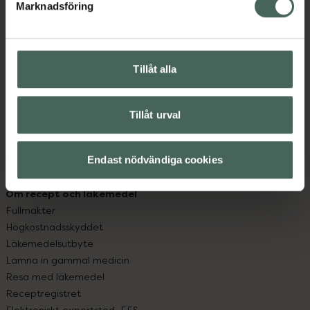
Marknadsföring
Kundservice
Kontakta oss
Vanliga frågor
Hitta apotek
Tillåt alla
Handla tryggt
Leverans, betalning och retur
Tillåt urval
Kundklubb
Sajtens tillgänglighet
App
Endast nödvändiga cookies
Köpvillkor
Om recept och läkemedel
Fullmakter
Högkostnadsskyddet
Läkemedelsutbyte
Lämna in gammal medicin
Resa med läkemedel
Receptregistret
Elektroniskt expertstöd, EES