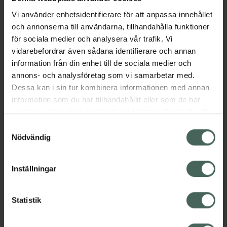
Vi använder enhetsidentifierare för att anpassa innehållet
och annonserna till användarna, tillhandahålla funktioner
Aktuella erbjudanden
för sociala medier och analysera vår trafik. Vi
vidarebefordrar även sådana identifierare och annan
Beskrivning
Dölj
information från din enhet till de sociala medier och
annons- och analysföretag som vi samarbetar med.
Dessa kan i sin tur kombinera informationen med annan
EAN:
07350124333731
information som du har tillhandahållit eller som de har
samlat in när du har använt deras tjänster. Samtycke till
cookies är frivilligt och du kan när som helst ändra eller
Samtyckesval
återkalla ditt samtycke via webbplatsens
Nödvändig
cookieinställningar. Ett återkallat samtycke påverkar inte
lagligheten av behandling som skett innan återkallelsen.
Kronans Apotek finns här för dig. Du hittar oss från Skåne i
Inställningar
syd till Lappland i norr, och online i mobilen och på
datorn. Oavsett vem du är så är det vårt uppdrag att
Statistik
hjälpa just dig att må lite bättre. Välkommen att prata
med oss.