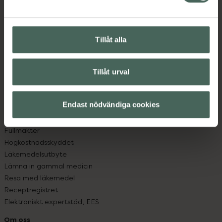
Kontakta oss
Vanliga frågor
Hitta apotek
Tillåt alla
Handla tryggt
Leverans, betalning och retur
Kundklubb
Tillåt urval
Sajtens tillgänglighet
App
Köpvillkor
Endast nödvändiga cookies
Om recept och läkemedel
Fullmakter
Högkostnadsskyddet
Läkemedelsutbyte
Lämna in gammal medicin
Resa med läkemedel
Receptregistret
Elektroniskt expertstöd, EES
Om oss