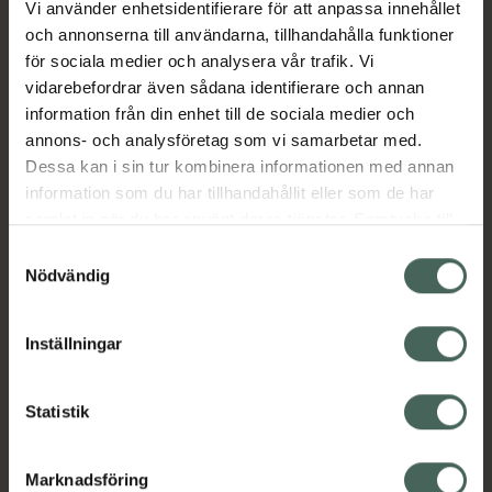
Vi använder enhetsidentifierare för att anpassa innehållet
Aktuella erbjudanden
och annonserna till användarna, tillhandahålla funktioner
för sociala medier och analysera vår trafik. Vi
vidarebefordrar även sådana identifierare och annan
Beskrivning
Dölj
information från din enhet till de sociala medier och
annons- och analysföretag som vi samarbetar med.
EAN:
07350124333724
Dessa kan i sin tur kombinera informationen med annan
information som du har tillhandahållit eller som de har
samlat in när du har använt deras tjänster. Samtycke till
cookies är frivilligt och du kan när som helst ändra eller
Samtyckesval
återkalla ditt samtycke via webbplatsens
Nödvändig
cookieinställningar. Ett återkallat samtycke påverkar inte
Kronans Apotek finns här för dig. Du hittar oss från Skåne i
lagligheten av behandling som skett innan återkallelsen.
syd till Lappland i norr, och online i mobilen och på
Inställningar
datorn. Oavsett vem du är så är det vårt uppdrag att
hjälpa just dig att må lite bättre. Välkommen att prata
Statistik
med oss.
Kundservice
Marknadsföring