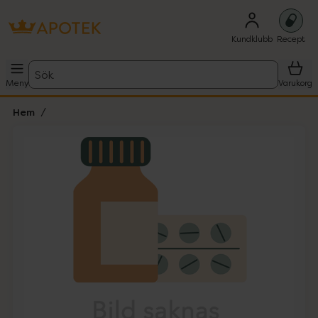
Kundklubb
Recept
Sök
Meny
Varukorg
Hem
Hoppa över Lista
Lista: . Innehåller 1 objekt.