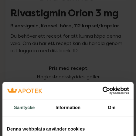
Rivastigmin Orion 3 mg
Rivastigmin, Kapsel, hård, 112 kapsel/kapslar
Du behöver ett recept för att kunna köpa denna
vara. Om du har ett recept kan du handla genom
att logga in med ditt bank-ID.
Pris med recept
Högkostnadsskyddet gäller
281,67 kr
I apotek:
281,67 kr
Samtycke
Information
Om
Köp via ditt recept
Denna webbplats använder cookies