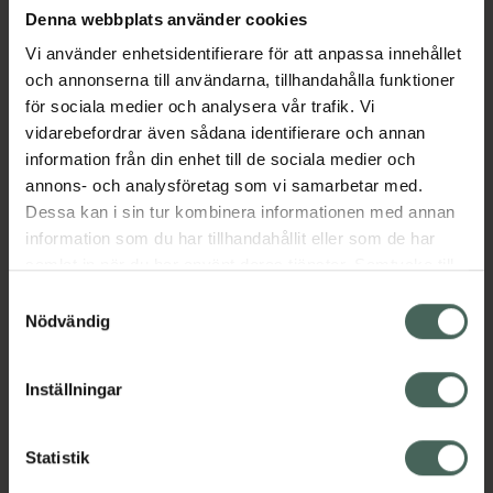
Denna webbplats använder cookies
Köp via ditt recept
Vi använder enhetsidentifierare för att anpassa innehållet
och annonserna till användarna, tillhandahålla funktioner
för sociala medier och analysera vår trafik. Vi
Aktuella erbjudanden
vidarebefordrar även sådana identifierare och annan
information från din enhet till de sociala medier och
Beskrivning
Dölj
annons- och analysföretag som vi samarbetar med.
Dessa kan i sin tur kombinera informationen med annan
information som du har tillhandahållit eller som de har
EAN:
05712440017054
samlat in när du har använt deras tjänster. Samtycke till
cookies är frivilligt och du kan när som helst ändra eller
Samtyckesval
återkalla ditt samtycke via webbplatsens
Nödvändig
cookieinställningar. Ett återkallat samtycke påverkar inte
lagligheten av behandling som skett innan återkallelsen.
Inställningar
Kronans Apotek finns här för dig. Du hittar oss från Skåne i
syd till Lappland i norr, och online i mobilen och på
datorn. Oavsett vem du är så är det vårt uppdrag att
Statistik
hjälpa just dig att må lite bättre. Välkommen att prata