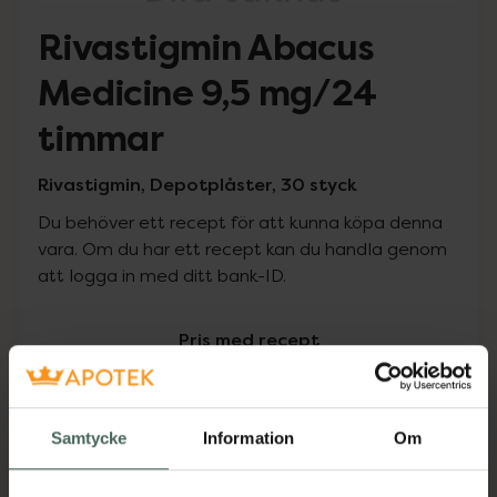
Rivastigmin Abacus
Medicine 9,5 mg/24
timmar
Rivastigmin, Depotplåster, 30 styck
Du behöver ett recept för att kunna köpa denna
vara. Om du har ett recept kan du handla genom
att logga in med ditt bank-ID.
Pris med recept
Högkostnadsskyddet gäller
431,28 kr
Samtycke
Information
Om
I apotek:
431,28 kr