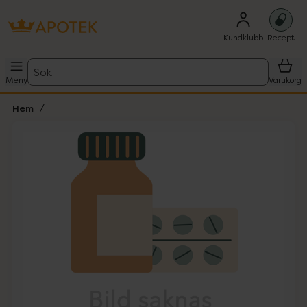
Kundklubb
Recept
Sök
Meny
Varukorg
Hem
Hoppa över Lista
Lista: . Innehåller 1 objekt.