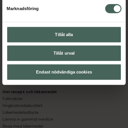
med oss.
Marknadsföring
Kundservice
Kontakta oss
Vanliga frågor
Tillåt alla
Hitta apotek
Handla tryggt
Tillåt urval
Leverans, betalning och retur
Kundklubb
Sajtens tillgänglighet
Endast nödvändiga cookies
App
Köpvillkor
Om recept och läkemedel
Fullmakter
Högkostnadsskyddet
Läkemedelsutbyte
Lämna in gammal medicin
Resa med läkemedel