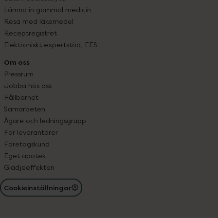
Lämna in gammal medicin
Resa med läkemedel
Receptregistret
Elektroniskt expertstöd, EES
Om oss
Pressrum
Jobba hos oss
Hållbarhet
Samarbeten
Ägare och ledningsgrupp
För leverantörer
Företagskund
Eget apotek
Glädjeeffekten
Cookieinställningar