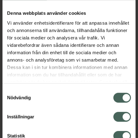
Köp via ditt recept
Denna webbplats använder cookies
Vi använder enhetsidentifierare för att anpassa innehållet
Aktuella erbjudanden
och annonserna till användarna, tillhandahålla funktioner
för sociala medier och analysera vår trafik. Vi
Beskrivning
Dölj
vidarebefordrar även sådana identifierare och annan
information från din enhet till de sociala medier och
annons- och analysföretag som vi samarbetar med.
EAN:
05099151933201
Dessa kan i sin tur kombinera informationen med annan
information som du har tillhandahållit eller som de har
samlat in när du har använt deras tjänster. Samtycke till
Bipacksedel från FASS
Visa
cookies är frivilligt och du kan när som helst ändra eller
Samtyckesval
återkalla ditt samtycke via webbplatsens
Nödvändig
cookieinställningar. Ett återkallat samtycke påverkar inte
lagligheten av behandling som skett innan återkallelsen.
Inställningar
Kronans Apotek finns här för dig. Du hittar oss från Skåne i
syd till Lappland i norr, och online i mobilen och på
Statistik