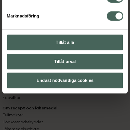
datorn. Oavsett vem du är så är det vårt uppdrag att
hjälpa just dig att må lite bättre. Välkommen att prata
Marknadsföring
med oss.
Kundservice
Kontakta oss
Tillåt alla
Vanliga frågor
Hitta apotek
Tillåt urval
Handla tryggt
Leverans, betalning och retur
Kundklubb
Endast nödvändiga cookies
Sajtens tillgänglighet
App
Köpvillkor
Om recept och läkemedel
Fullmakter
Högkostnadsskyddet
Läkemedelsutbyte