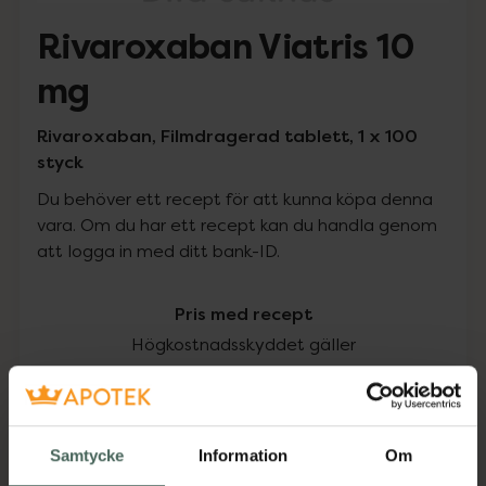
Rivaroxaban Viatris 10
mg
Rivaroxaban, Filmdragerad tablett, 1 x 100
styck
Du behöver ett recept för att kunna köpa denna
vara. Om du har ett recept kan du handla genom
att logga in med ditt bank-ID.
Pris med recept
Högkostnadsskyddet gäller
776,70 kr
I apotek:
776,70 kr
Samtycke
Information
Om