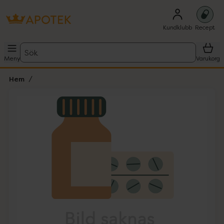
Kundklubb
Recept
Sök
Meny
Varukorg
Hem
Hoppa över Lista
Lista: . Innehåller 1 objekt.