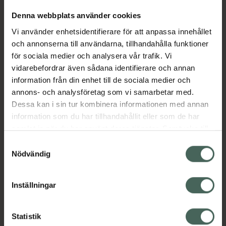
Denna webbplats använder cookies
Aktuella erbjudanden
Vi använder enhetsidentifierare för att anpassa innehållet
och annonserna till användarna, tillhandahålla funktioner
för sociala medier och analysera vår trafik. Vi
Beskrivning
Dölj
vidarebefordrar även sådana identifierare och annan
information från din enhet till de sociala medier och
EAN:
05703241005012
annons- och analysföretag som vi samarbetar med.
Dessa kan i sin tur kombinera informationen med annan
information som du har tillhandahållit eller som de har
samlat in när du har använt deras tjänster. Samtycke till
Bipacksedel från FASS
Visa
cookies är frivilligt och du kan när som helst ändra eller
Samtyckesval
återkalla ditt samtycke via webbplatsens
Nödvändig
cookieinställningar. Ett återkallat samtycke påverkar inte
lagligheten av behandling som skett innan återkallelsen.
Inställningar
Kronans Apotek finns här för dig. Du hittar oss från Skåne i
syd till Lappland i norr, och online i mobilen och på
Statistik
datorn. Oavsett vem du är så är det vårt uppdrag att