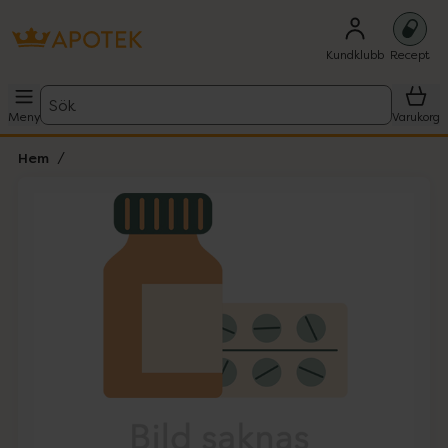
Kundklubb
Recept
Sök
Meny
Varukorg
Hem
Hoppa över Lista
Lista: . Innehåller 1 objekt.