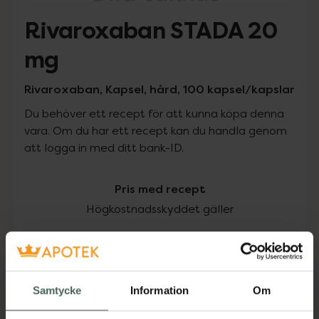
Rivaroxaban STADA 20
mg
Rivaroxaban, Kapsel, hård, 100 kapsel/kapslar
Du behöver ett recept för att kunna köpa denna
vara. Om du har ett recept kan du handla genom
att logga in med ditt bank-ID.
Pris med recept
Högkostnadsskyddet gäller
108,25 kr
I apotek:
108,25 kr
Samtycke
Information
Om
Köp via ditt recept