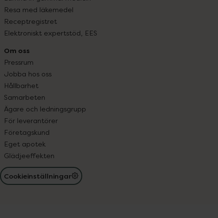
Resa med läkemedel
Receptregistret
Elektroniskt expertstöd, EES
Om oss
Pressrum
Jobba hos oss
Hållbarhet
Samarbeten
Ägare och ledningsgrupp
För leverantörer
Företagskund
Eget apotek
Glädjeeffekten
Cookieinställningar