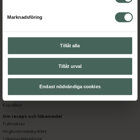
datorn. Oavsett vem du är så är det vårt uppdrag att
hjälpa just dig att må lite bättre. Välkommen att prata
Marknadsföring
med oss.
Kundservice
Kontakta oss
Tillåt alla
Vanliga frågor
Hitta apotek
Tillåt urval
Handla tryggt
Leverans, betalning och retur
Kundklubb
Endast nödvändiga cookies
Sajtens tillgänglighet
App
Köpvillkor
Om recept och läkemedel
Fullmakter
Högkostnadsskyddet
Läkemedelsutbyte