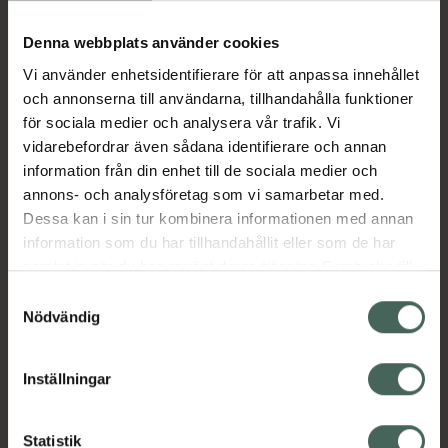
Köp via ditt recept
Denna webbplats använder cookies
Vi använder enhetsidentifierare för att anpassa innehållet
Aktuella erbjudanden
och annonserna till användarna, tillhandahålla funktioner
för sociala medier och analysera vår trafik. Vi
Beskrivning
Dölj
vidarebefordrar även sådana identifierare och annan
information från din enhet till de sociala medier och
annons- och analysföretag som vi samarbetar med.
EAN:
05703241004848
Dessa kan i sin tur kombinera informationen med annan
information som du har tillhandahållit eller som de har
samlat in när du har använt deras tjänster. Samtycke till
Bipacksedel från FASS
Visa
cookies är frivilligt och du kan när som helst ändra eller
Samtyckesval
återkalla ditt samtycke via webbplatsens
Nödvändig
cookieinställningar. Ett återkallat samtycke påverkar inte
lagligheten av behandling som skett innan återkallelsen.
Inställningar
Kronans Apotek finns här för dig. Du hittar oss från Skåne i
syd till Lappland i norr, och online i mobilen och på
Statistik