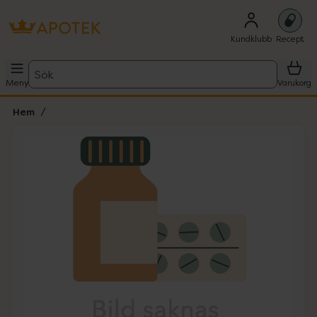
Kundklubb
Recept
Sök
Meny
Varukorg
Hem
Hoppa över Lista
Lista: . Innehåller 1 objekt.