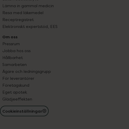
Lämna in gammal medicin
Resa med läkemedel
Receptregistret
Elektroniskt expertstöd, EES
Om oss
Pressrum
Jobba hos oss
Hållbarhet
Samarbeten
Ägare och ledningsgrupp
För leverantörer
Företagskund
Eget apotek
Glädjeeffekten
Cookieinställningar