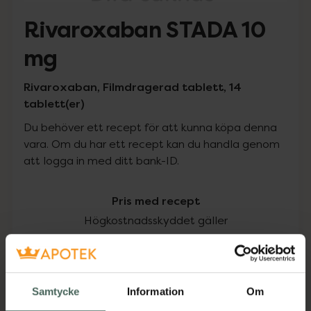
Rivaroxaban STADA 10
mg
Rivaroxaban, Filmdragerad tablett, 14
tablett(er)
Du behöver ett recept för att kunna köpa denna
vara. Om du har ett recept kan du handla genom
att logga in med ditt bank-ID.
Pris med recept
Högkostnadsskyddet gäller
94,99 kr
I apotek:
94,99 kr
Samtycke
Information
Om