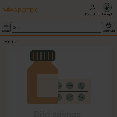
Kundklubb
Recept
Sök
Meny
Varukorg
Hem
Hoppa över Lista
Lista: . Innehåller 1 objekt.