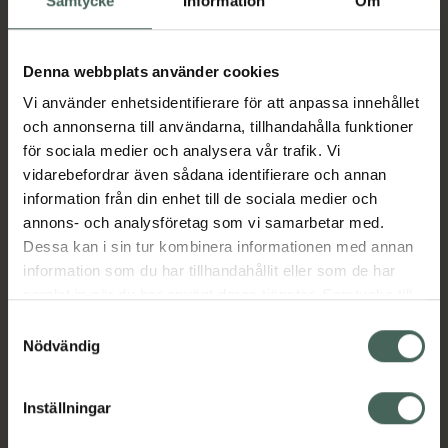
Samtycke
Information
Om
Fler produkter från Ritalin
Aktuella erbjudanden
Denna webbplats använder cookies
Vi använder enhetsidentifierare för att anpassa innehållet
och annonserna till användarna, tillhandahålla funktioner
Beskrivning
Dölj
för sociala medier och analysera vår trafik. Vi
vidarebefordrar även sådana identifierare och annan
information från din enhet till de sociala medier och
Läs alltid bipacksedeln innan
annons- och analysföretag som vi samarbetar med.
användning.
Dessa kan i sin tur kombinera informationen med annan
EAN:
04260020521503
information som du har tillhandahållit eller som de har
samlat in när du har använt deras tjänster. Samtycke till
cookies är frivilligt och du kan när som helst ändra eller
Samtyckesval
Bipacksedel från FASS
Visa
återkalla ditt samtycke via webbplatsens
Nödvändig
cookieinställningar. Ett återkallat samtycke påverkar inte
lagligheten av behandling som skett innan återkallelsen.
Inställningar