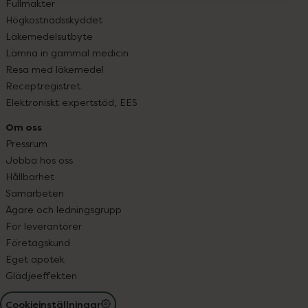
Fullmakter
Högkostnadsskyddet
Läkemedelsutbyte
Lämna in gammal medicin
Resa med läkemedel
Receptregistret
Elektroniskt expertstöd, EES
Om oss
Pressrum
Jobba hos oss
Hållbarhet
Samarbeten
Ägare och ledningsgrupp
För leverantörer
Företagskund
Eget apotek
Glädjeeffekten
Cookieinställningar