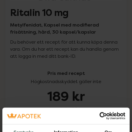
Ritalin 10 mg
Metylfenidat, Kapsel med modifierad
frisättning, hård, 30 kapsel/kapslar
Du behöver ett recept för att kunna köpa denna
vara. Om du har ett recept kan du handla genom
att logga in med ditt bank-ID.
Pris med recept
Högkostnadsskyddet gäller inte
189 kr
I apotek:
189 kr
Köp via ditt recept