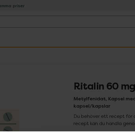
amma priser
Ritalin 60 m
Metylfenidat, Kapsel med
kapsel/kapslar
Du behöver ett recept för 
recept kan du handla genom