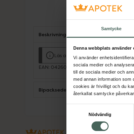
Samtycke
Beskrivning
Denna webbplats använder 
Läs alltid bipacksedeln innan använ
Vi använder enhetsidentifierar
sociala medier och analysera 
EAN:
04260020521572
till de sociala medier och a
med annan information som du 
cookies är frivilligt och du k
Bipacksedel från FASS
återkallat samtycke påverkar 
Samtyckesval
Nödvändig