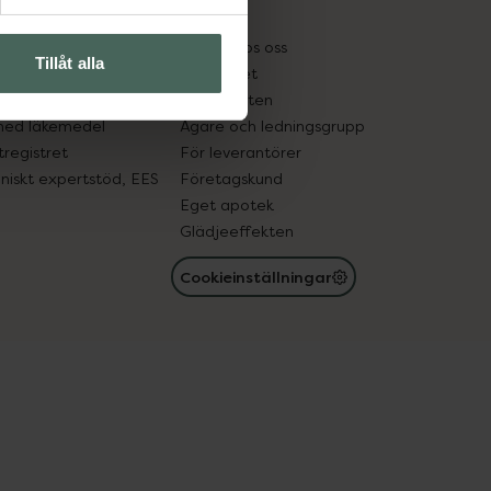
kter
Pressrum
tnadsskyddet
Jobba hos oss
Tillåt alla
edelsutbyte
Hållbarhet
in gammal medicin
Samarbeten
med läkemedel
Ägare och ledningsgrupp
registret
För leverantörer
oniskt expertstöd, EES
Företagskund
Eget apotek
Glädjeeffekten
Cookieinställningar