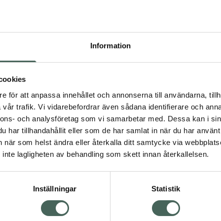
Pr
Högkostna
4
Information
Dölj
I
cookies
dning.
e för att anpassa innehållet och annonserna till användarna, tillh
Kö
vår trafik. Vi vidarebefordrar även sådana identifierare och anna
nnons- och analysföretag som vi samarbetar med. Dessa kan i sin
har tillhandahållit eller som de har samlat in när du har använt 
Fler produkter från Rital
an när som helst ändra eller återkalla ditt samtycke via webbplats
Visa
Aktuella erbjudanden
inte lagligheten av behandling som skett innan återkallelsen.
Inställningar
Statistik
Kundservice
Om re