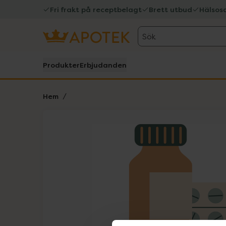
Fri frakt på receptbelagt
Brett utbud
Hälsos
Sök
Produkter
Erbjudanden
Hem
Hoppa över Lista
Lista: . Innehåller 1 objekt.