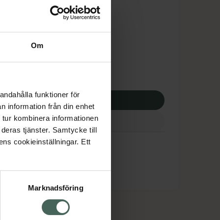
is med recept
dsskyddet gäller inte
85 kr
Om
 apotek:
485 kr
andahålla funktioner för
p via ditt recept
n information från din enhet
 tur kombinera informationen
deras tjänster. Samtycke till
in
ens cookieinställningar. Ett
Marknadsföring
cept och läkemedel
Om oss