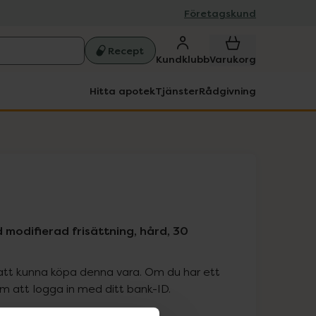
Företagskund
Recept
Kundklubb
Varukorg
Hitta apotek
Tjänster
Rådgivning
g
 modifierad frisättning, hård, 30
att kunna köpa denna vara. Om du har ett
 att logga in med ditt bank-ID.