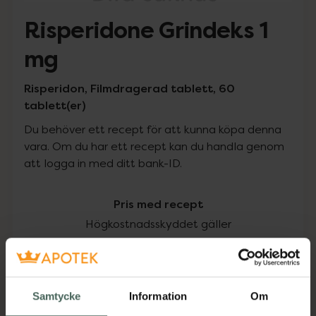
Risperidone Grindeks 1
mg
Risperidon, Filmdragerad tablett, 60
tablett(er)
Du behöver ett recept för att kunna köpa denna
vara. Om du har ett recept kan du handla genom
att logga in med ditt bank-ID.
Pris med recept
Högkostnadsskyddet gäller
84,29 kr
I apotek:
84,29 kr
Samtycke
Information
Om