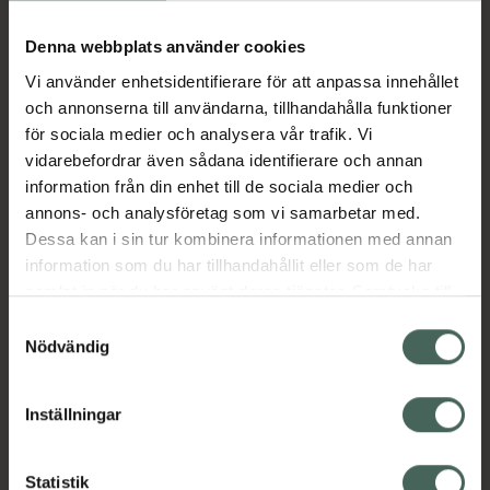
Köp via ditt recept
Denna webbplats använder cookies
Vi använder enhetsidentifierare för att anpassa innehållet
Aktuella erbjudanden
och annonserna till användarna, tillhandahålla funktioner
för sociala medier och analysera vår trafik. Vi
Beskrivning
Dölj
vidarebefordrar även sådana identifierare och annan
information från din enhet till de sociala medier och
annons- och analysföretag som vi samarbetar med.
EAN:
04750232024102
Dessa kan i sin tur kombinera informationen med annan
information som du har tillhandahållit eller som de har
samlat in när du har använt deras tjänster. Samtycke till
Bipacksedel från FASS
Visa
cookies är frivilligt och du kan när som helst ändra eller
Samtyckesval
återkalla ditt samtycke via webbplatsens
Nödvändig
cookieinställningar. Ett återkallat samtycke påverkar inte
lagligheten av behandling som skett innan återkallelsen.
Inställningar
Kronans Apotek finns här för dig. Du hittar oss från Skåne i
syd till Lappland i norr, och online i mobilen och på
Statistik