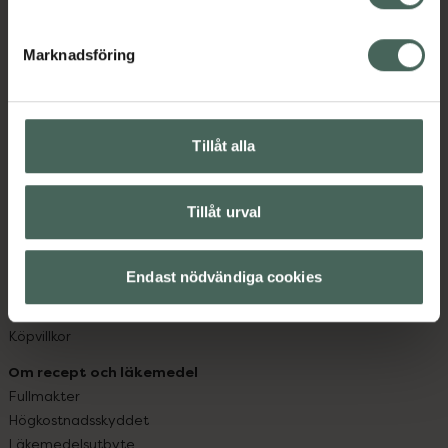
datorn. Oavsett vem du är så är det vårt uppdrag att
hjälpa just dig att må lite bättre. Välkommen att prata
Marknadsföring
med oss.
Kundservice
Kontakta oss
Tillåt alla
Vanliga frågor
Hitta apotek
Tillåt urval
Handla tryggt
Leverans, betalning och retur
Kundklubb
Endast nödvändiga cookies
Sajtens tillgänglighet
App
Köpvillkor
Om recept och läkemedel
Fullmakter
Högkostnadsskyddet
Läkemedelsutbyte