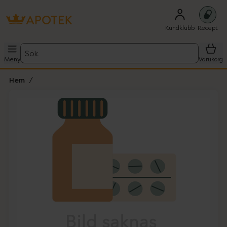
Kundklubb
Recept
Sök
Meny
Varukorg
Hem
Hoppa över Lista
Lista: . Innehåller 1 objekt.