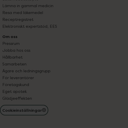
Lämna in gammal medicin
Resa med läkemedel
Receptregistret
Elektroniskt expertstöd, EES
Om oss
Pressrum
Jobba hos oss
Hållbarhet
Samarbeten
Ägare och ledningsgrupp
För leverantörer
Företagskund
Eget apotek
Glädjeeffekten
Cookieinställningar