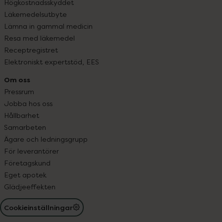
Högkostnadsskyddet
Läkemedelsutbyte
Lämna in gammal medicin
Resa med läkemedel
Receptregistret
Elektroniskt expertstöd, EES
Om oss
Pressrum
Jobba hos oss
Hållbarhet
Samarbeten
Ägare och ledningsgrupp
För leverantörer
Företagskund
Eget apotek
Glädjeeffekten
Cookieinställningar