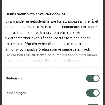
Aktuella erbjudanden
Denna webbplats använder cookies
Vi använder enhetsidentifierare för att anpassa innehållet
Beskrivning
Dölj
och annonserna till användarna, tillhandahålla funktioner
för sociala medier och analysera vår trafik. Vi
vidarebefordrar även sådana identifierare och annan
Läs alltid bipacksedeln innan
information från din enhet till de sociala medier och
användning.
annons- och analysföretag som vi samarbetar med.
Dessa kan i sin tur kombinera informationen med annan
EAN:
07046260486980
information som du har tillhandahållit eller som de har
samlat in när du har använt deras tjänster. Samtycke till
cookies är frivilligt och du kan när som helst ändra eller
Bipacksedel från FASS
Visa
Samtyckesval
återkalla ditt samtycke via webbplatsens
Nödvändig
cookieinställningar. Ett återkallat samtycke påverkar inte
lagligheten av behandling som skett innan återkallelsen.
Inställningar