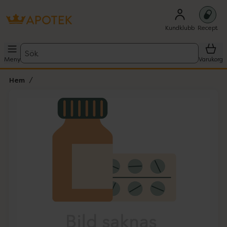
Kundklubb
Recept
Sök
Meny
Varukorg
Hem
Hoppa över Lista
Lista: . Innehåller 1 objekt.