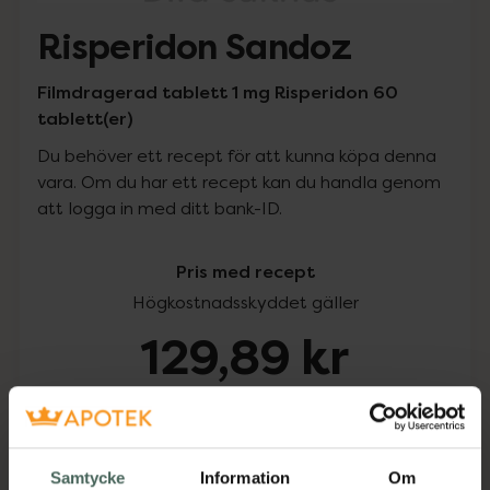
Risperidon Sandoz
Filmdragerad tablett 1 mg Risperidon 60
tablett(er)
Du behöver ett recept för att kunna köpa denna
vara. Om du har ett recept kan du handla genom
att logga in med ditt bank-ID.
Pris med recept
Högkostnadsskyddet gäller
129,89 kr
I apotek:
129,89 kr
Köp via ditt recept
Samtycke
Information
Om