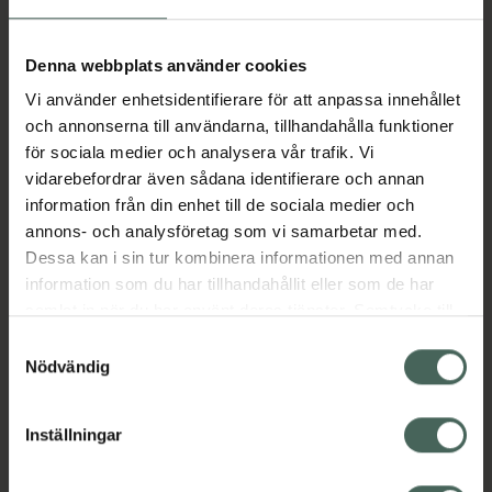
Aktuella erbjudanden
Denna webbplats använder cookies
Vi använder enhetsidentifierare för att anpassa innehållet
Beskrivning
Dölj
och annonserna till användarna, tillhandahålla funktioner
för sociala medier och analysera vår trafik. Vi
vidarebefordrar även sådana identifierare och annan
Läs alltid bipacksedeln innan
information från din enhet till de sociala medier och
användning.
annons- och analysföretag som vi samarbetar med.
Dessa kan i sin tur kombinera informationen med annan
EAN:
06432100032119
information som du har tillhandahållit eller som de har
samlat in när du har använt deras tjänster. Samtycke till
cookies är frivilligt och du kan när som helst ändra eller
Bipacksedel från FASS
Visa
Samtyckesval
återkalla ditt samtycke via webbplatsens
Nödvändig
cookieinställningar. Ett återkallat samtycke påverkar inte
lagligheten av behandling som skett innan återkallelsen.
Inställningar