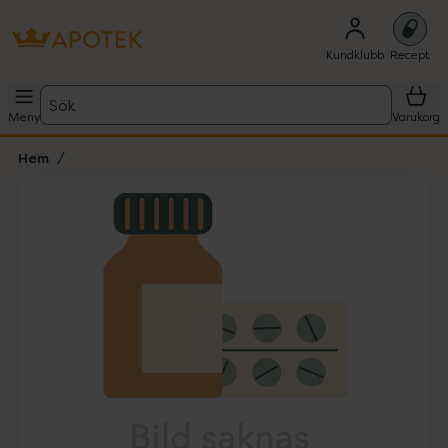
Kundklubb
Recept
Sök
Meny
Varukorg
Hem
Hoppa över Lista
Lista: . Innehåller 1 objekt.