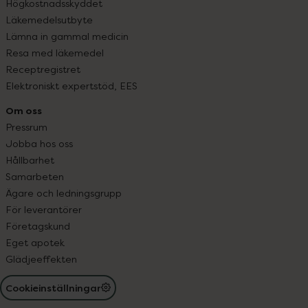
Högkostnadsskyddet
Läkemedelsutbyte
Lämna in gammal medicin
Resa med läkemedel
Receptregistret
Elektroniskt expertstöd, EES
Om oss
Pressrum
Jobba hos oss
Hållbarhet
Samarbeten
Ägare och ledningsgrupp
För leverantörer
Företagskund
Eget apotek
Glädjeeffekten
Cookieinställningar