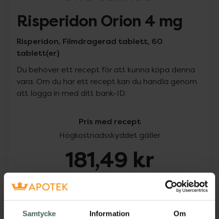
Risperidon Orion 4 mg
Risperidon, Filmdragerad tablett, 60
tablett(er)
Du behöver ett recept för att kunna köpa denna
vara. Om du har ett recept kan du handla genom
att logga in med ditt bank-ID.
Pris med recept
Högkostnadsskyddet gäller
181,49 kr
I apotek:
181,49 kr
Köp via ditt recept
Samtycke
Information
Om