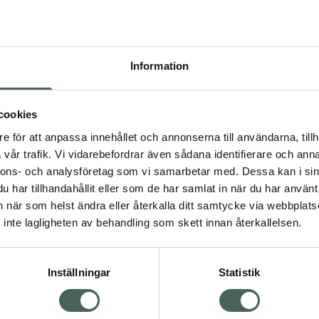
Högkos
70
Information
Dölj
I 
cookies
Kö
dning.
e för att anpassa innehållet och annonserna till användarna, tillh
vår trafik. Vi vidarebefordrar även sådana identifierare och anna
nnons- och analysföretag som vi samarbetar med. Dessa kan i sin
Aktuella erbjudanden
har tillhandahållit eller som de har samlat in när du har använt 
an när som helst ändra eller återkalla ditt samtycke via webbplats
Visa
inte lagligheten av behandling som skett innan återkallelsen.
Inställningar
Statistik
Kundservice
Om re