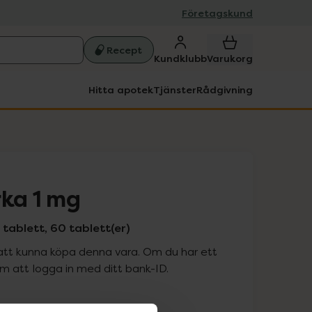
Företagskund
Recept
Kundklubb
Varukorg
Hitta apotek
Tjänster
Rådgivning
rka 1 mg
tablett, 60 tablett(er)
att kunna köpa denna vara. Om du har ett
 att logga in med ditt bank-ID.
is med recept