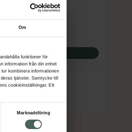
tnadsskyddet gäller
,46 kr
Om
apotek:
70,46 kr
p via ditt recept
andahålla funktioner för
n information från din enhet
 tur kombinera informationen
deras tjänster. Samtycke till
ens cookieinställningar. Ett
Marknadsföring
cept och läkemedel
Om oss