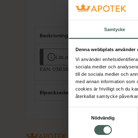
Samtycke
Beskrivning
Denna webbplats använder 
Läs alltid bipacksedeln innan använ
Vi använder enhetsidentifierar
sociala medier och analysera 
EAN:
03838989696269
till de sociala medier och a
med annan information som du 
cookies är frivilligt och du k
Bipacksedel från FASS
återkallat samtycke påverkar 
Samtyckesval
Nödvändig