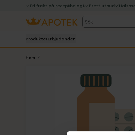
Fri frakt på receptbelagt
Brett utbud
Hälsos
Sök
Produkter
Erbjudanden
Hem
Hoppa över Lista
Lista: . Innehåller 1 objekt.