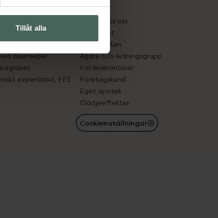
kter
Pressrum
tnadsskyddet
Jobba hos oss
Tillåt alla
edelsutbyte
Hållbarhet
in gammal medicin
Samarbeten
med läkemedel
Ägare och ledningsgrupp
registret
För leverantörer
oniskt expertstöd, EES
Företagskund
Eget apotek
Glädjeeffekten
Cookieinställningar