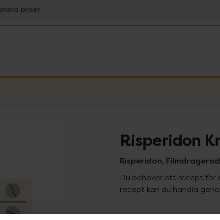
amma priser
Risperidon K
Risperidon, Filmdragerad 
Du behöver ett recept för 
recept kan du handla genom
Pr