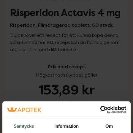
Risperidon Actavis 4 mg
Risperidon, Filmdragerad tablett, 60 styck
Du behöver ett recept för att kunna köpa denna
vara. Om du har ett recept kan du handla genom
att logga in med ditt bank-ID.
Pris med recept
Högkostnadsskyddet gäller
153,89 kr
I apotek:
153,89 kr
Köp via ditt recept
Samtycke
Information
Om