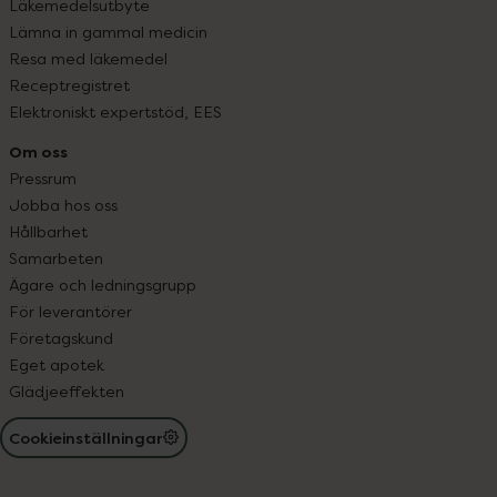
Läkemedelsutbyte
Lämna in gammal medicin
Resa med läkemedel
Receptregistret
Elektroniskt expertstöd, EES
Om oss
Pressrum
Jobba hos oss
Hållbarhet
Samarbeten
Ägare och ledningsgrupp
För leverantörer
Företagskund
Eget apotek
Glädjeeffekten
Cookieinställningar