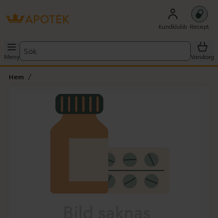
Kundklubb
Recept
Sök
Meny
Varukorg
Hem
Hoppa över Lista
Lista: . Innehåller 1 objekt.