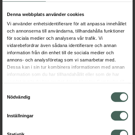
Aktuella erbjudanden
Denna webbplats använder cookies
Vi använder enhetsidentifierare för att anpassa innehållet
Beskrivning
Dölj
och annonserna till användarna, tillhandahålla funktioner
för sociala medier och analysera vår trafik. Vi
vidarebefordrar även sådana identifierare och annan
Läs alltid bipacksedeln innan
information från din enhet till de sociala medier och
användning.
annons- och analysföretag som vi samarbetar med.
EAN:
07046261616522
Dessa kan i sin tur kombinera informationen med annan
information som du har tillhandahållit eller som de har
samlat in när du har använt deras tjänster. Samtycke till
Bipacksedel från FASS
Visa
cookies är frivilligt och du kan när som helst ändra eller
Samtyckesval
återkalla ditt samtycke via webbplatsens
Nödvändig
cookieinställningar. Ett återkallat samtycke påverkar inte
lagligheten av behandling som skett innan återkallelsen.
Inställningar
Kronans Apotek finns här för dig. Du hittar oss från Skåne i
Statistik