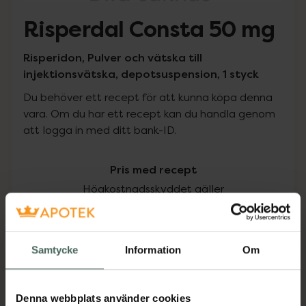
Risperdal Consta 50 mg
Risperidon, Pulver och vätska till
injektionsvätska, depotsuspension, 1 styck
Du behöver ett recept för att kunna köpa denna
vara. Om du har ett recept kan du handla genom
att logga in med ditt bank-ID.
Pris med recept
Högkostnadsskyddet gäller
2062,05 kr
Samtycke
Information
Om
I apotek:
2062,05 kr
Köp via ditt recept
Denna webbplats använder cookies