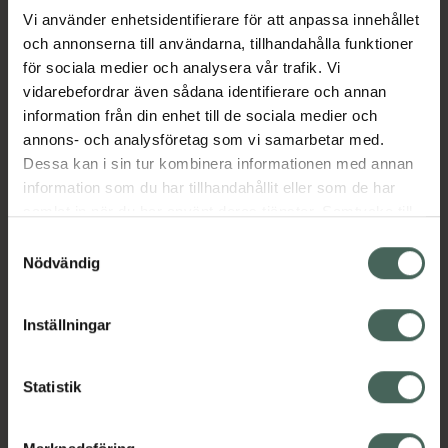
Vi använder enhetsidentifierare för att anpassa innehållet
och annonserna till användarna, tillhandahålla funktioner
Aktuella erbjudanden
för sociala medier och analysera vår trafik. Vi
vidarebefordrar även sådana identifierare och annan
Beskrivning
Dölj
information från din enhet till de sociala medier och
annons- och analysföretag som vi samarbetar med.
EAN:
17331009007814
Dessa kan i sin tur kombinera informationen med annan
information som du har tillhandahållit eller som de har
samlat in när du har använt deras tjänster. Samtycke till
cookies är frivilligt och du kan när som helst ändra eller
Samtyckesval
återkalla ditt samtycke via webbplatsens
Nödvändig
cookieinställningar. Ett återkallat samtycke påverkar inte
Kronans Apotek finns här för dig. Du hittar oss från Skåne i
lagligheten av behandling som skett innan återkallelsen.
Inställningar
syd till Lappland i norr, och online i mobilen och på
datorn. Oavsett vem du är så är det vårt uppdrag att
hjälpa just dig att må lite bättre. Välkommen att prata
Statistik
med oss.