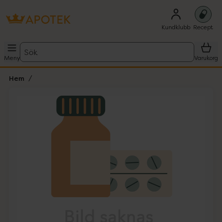
Kundklubb
Recept
Sök
Meny
Varukorg
Hem
Hoppa över Lista
Lista: . Innehåller 1 objekt.