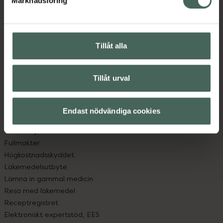
Marknadsföring
Kundservice
Kontakta oss
Vanliga frågor
Hitta apotek
Tillåt alla
Handla tryggt
Leverans, betalning och retur
Kundklubb
Tillåt urval
Sajtens tillgänglighet
App
Endast nödvändiga cookies
Köpvillkor
Om recept och läkemedel
Fullmakter
Högkostnadsskyddet
Läkemedelsutbyte
Lämna in gammal medicin
Resa med läkemedel
Receptregistret
Elektroniskt expertstöd, EES