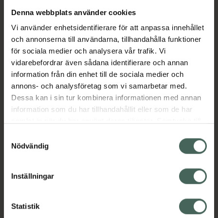
Denna webbplats använder cookies
Aktuella erbjudanden
Vi använder enhetsidentifierare för att anpassa innehållet
och annonserna till användarna, tillhandahålla funktioner
Beskrivning
Dölj
för sociala medier och analysera vår trafik. Vi
vidarebefordrar även sådana identifierare och annan
information från din enhet till de sociala medier och
Läs alltid bipacksedeln innan
annons- och analysföretag som vi samarbetar med.
användning.
Dessa kan i sin tur kombinera informationen med annan
information som du har tillhandahållit eller som de har
EAN:
07350096040514
samlat in när du har använt deras tjänster. Samtycke till
cookies är frivilligt och du kan när som helst ändra eller
Samtyckesval
återkalla ditt samtycke via webbplatsens
Nödvändig
cookieinställningar. Ett återkallat samtycke påverkar inte
lagligheten av behandling som skett innan återkallelsen.
Inställningar
Kronans Apotek finns här för dig. Du hittar oss från Skåne i
syd till Lappland i norr, och online i mobilen och på
Statistik
datorn. Oavsett vem du är så är det vårt uppdrag att