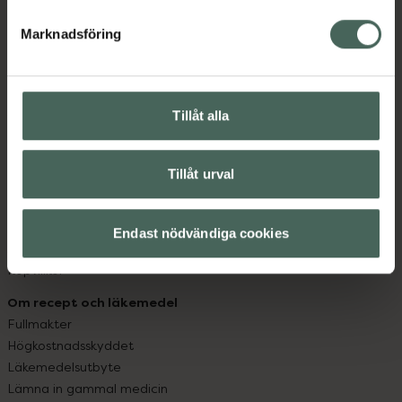
hjälpa just dig att må lite bättre. Välkommen att prata
med oss.
Marknadsföring
Kundservice
Kontakta oss
Tillåt alla
Vanliga frågor
Hitta apotek
Handla tryggt
Tillåt urval
Leverans, betalning och retur
Kundklubb
Sajtens tillgänglighet
Endast nödvändiga cookies
App
Köpvillkor
Om recept och läkemedel
Fullmakter
Högkostnadsskyddet
Läkemedelsutbyte
Lämna in gammal medicin