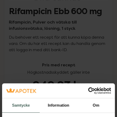
Rifampicin Ebb 600 mg
Rifampicin, Pulver och vätska till
infusionsvätska, lösning, 1 styck
Du behöver ett recept för att kunna köpa denna
vara. Om du har ett recept kan du handla genom
att logga in med ditt bank-ID.
Pris med recept
Högkostnadsskyddet gäller inte
949,23 kr
I apotek:
949,23 kr
Samtycke
Information
Om
Köp via ditt recept