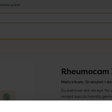
amma priser
Rheumocam 
Meloxikam, Granulat i d
Du behöver ett recept för 
recept kan du handla genom
Pr