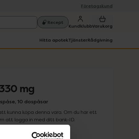
Företagskund
Recept
Kundklubb
Varukorg
Hitta apotek
Tjänster
Rådgivning
330 mg
ospåse, 10 dospåsar
att kunna köpa denna vara. Om du har ett
 att logga in med ditt bank-ID.
is med recept