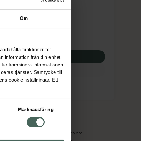
dsskyddet gäller inte
,23 kr
Om
potek:
340,23 kr
andahålla funktioner för
p via ditt recept
n information från din enhet
 tur kombinera informationen
deras tjänster. Samtycke till
ens cookieinställningar. Ett
Marknadsföring
cept och läkemedel
Om oss
kter
Pressrum
tnadsskyddet
Jobba hos oss
edelsutbyte
Hållbarhet