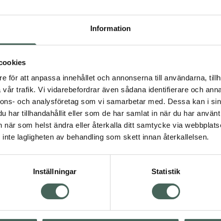
Högkostna
340
Information
Dölj
cookies
I a
e för att anpassa innehållet och annonserna till användarna, tillh
Kö
vår trafik. Vi vidarebefordrar även sådana identifierare och anna
nnons- och analysföretag som vi samarbetar med. Dessa kan i sin
har tillhandahållit eller som de har samlat in när du har använt 
an när som helst ändra eller återkalla ditt samtycke via webbplats
Aktuella erbjudanden
inte lagligheten av behandling som skett innan återkallelsen.
Inställningar
Statistik
Kundservice
Om re
ån Skåne i syd
Kontakta oss
Fullma
atorn.
Vanliga frågor
Högkos
lpa just dig
Hitta apotek
Läkem