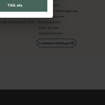
in gammal medicin
Samarbeten
Tillåt alla
med läkemedel
Ägare och ledningsgrupp
registret
För leverantörer
oniskt expertstöd, EES
Företagskund
Eget apotek
Glädjeeffekten
Cookieinställningar