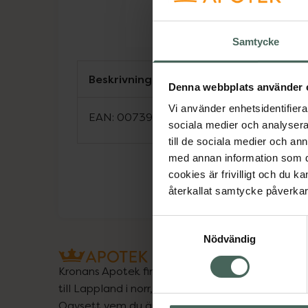
Samtycke
Beskrivning
Denna webbplats använder 
Vi använder enhetsidentifierar
EAN:
00739090027108
sociala medier och analysera 
till de sociala medier och a
med annan information som du 
cookies är frivilligt och du k
återkallat samtycke påverkar 
Samtyckesval
Nödvändig
Kronans Apotek finns här för dig. Du hittar oss fr
till Lappland i norr, och online i mobilen och på d
Oavsett vem du är så är det vårt uppdrag att hjä