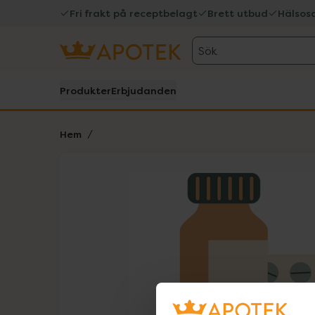
Fri frakt på receptbelagt
Brett utbud
Hälsos
Sök
Produkter
Erbjudanden
Hem
Hoppa över Lista
Lista: . Innehåller 1 objekt.