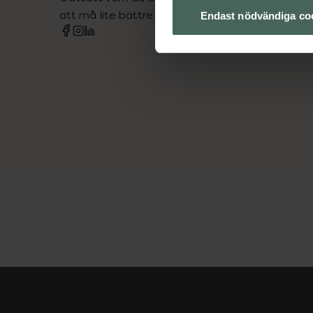
att må lite bättre. Välkommen att prata med os
Endast nödvändiga co