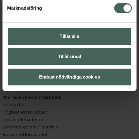
med oss.
Marknadsföring
Kundservice
Kontakta oss
Vanliga frågor
Tillåt alla
Hitta apotek
Handla tryggt
Leverans, betalning och retur
Tillåt urval
Kundklubb
Sajtens tillgänglighet
Endast nödvändiga cookies
App
Köpvillkor
Om recept och läkemedel
Fullmakter
Högkostnadsskyddet
Läkemedelsutbyte
Lämna in gammal medicin
Resa med läkemedel