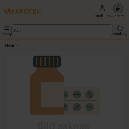
Kundklubb
Recept
Sök
Meny
Varukorg
Hem
Hoppa över Lista
Lista: . Innehåller 1 objekt.