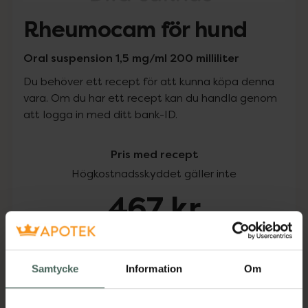
Rheumocam för hund
Oral suspension 1,5 mg/ml 200 milliliter
Du behöver ett recept för att kunna köpa denna
vara. Om du har ett recept kan du handla genom
att logga in med ditt bank-ID.
Pris med recept
Högkostnadsskyddet gäller inte
467 kr
I apotek:
467 kr
Samtycke
Information
Om
Köp via ditt recept