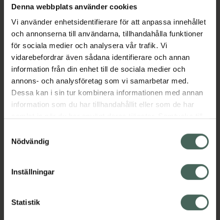
Denna webbplats använder cookies
Aktuella erbjudanden
Vi använder enhetsidentifierare för att anpassa innehållet
och annonserna till användarna, tillhandahålla funktioner
Beskrivning
Dölj
för sociala medier och analysera vår trafik. Vi
vidarebefordrar även sådana identifierare och annan
information från din enhet till de sociala medier och
Läs alltid bipacksedeln innan
annons- och analysföretag som vi samarbetar med.
användning.
Dessa kan i sin tur kombinera informationen med annan
EAN:
07046261240420
information som du har tillhandahållit eller som de har
samlat in när du har använt deras tjänster. Samtycke till
cookies är frivilligt och du kan när som helst ändra eller
Samtyckesval
återkalla ditt samtycke via webbplatsens
Nödvändig
cookieinställningar. Ett återkallat samtycke påverkar inte
lagligheten av behandling som skett innan återkallelsen.
Inställningar
Kronans Apotek finns här för dig. Du hittar oss från Skåne i
syd till Lappland i norr, och online i mobilen och på
datorn. Oavsett vem du är så är det vårt uppdrag att
Statistik
hjälpa just dig att må lite bättre. Välkommen att prata