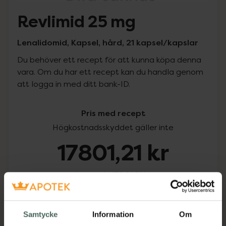
Revlimid 25 mg
Lenalidomid, Kapsel, hård, 21 kapsel/kapslar
Du behöver ett recept för att kunna köpa denna
vara. Om du har ett recept kan du handla genom
att logga in med ditt bank-ID.
Pris med recept
Högkostnadsskyddet gäller inte
17801,21 kr
I apotek:
17801,21 kr
Köp via ditt recept
Samtycke
Information
Om