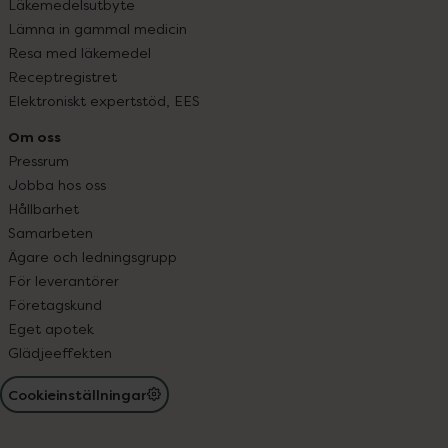
Läkemedelsutbyte
Lämna in gammal medicin
Resa med läkemedel
Receptregistret
Elektroniskt expertstöd, EES
Om oss
Pressrum
Jobba hos oss
Hållbarhet
Samarbeten
Ägare och ledningsgrupp
För leverantörer
Företagskund
Eget apotek
Glädjeeffekten
Cookieinställningar