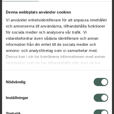
Aktuella erbjudanden
Denna webbplats använder cookies
Vi använder enhetsidentifierare för att anpassa innehållet
Beskrivning
Dölj
och annonserna till användarna, tillhandahålla funktioner
för sociala medier och analysera vår trafik. Vi
vidarebefordrar även sådana identifierare och annan
Läs alltid bipacksedeln innan
information från din enhet till de sociala medier och
användning.
annons- och analysföretag som vi samarbetar med.
EAN:
07046260964785
Dessa kan i sin tur kombinera informationen med annan
information som du har tillhandahållit eller som de har
samlat in när du har använt deras tjänster. Samtycke till
Bipacksedel från FASS
Visa
cookies är frivilligt och du kan när som helst ändra eller
Samtyckesval
återkalla ditt samtycke via webbplatsens
Nödvändig
cookieinställningar. Ett återkallat samtycke påverkar inte
lagligheten av behandling som skett innan återkallelsen.
Inställningar
Kronans Apotek finns här för dig. Du hittar oss från Skåne i
Statistik