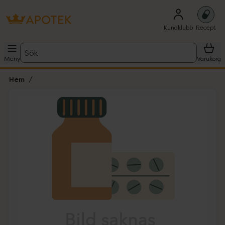
Kundklubb
Recept
Sök
Meny
Varukorg
Hem
Hoppa över Lista
Lista: . Innehåller 1 objekt.