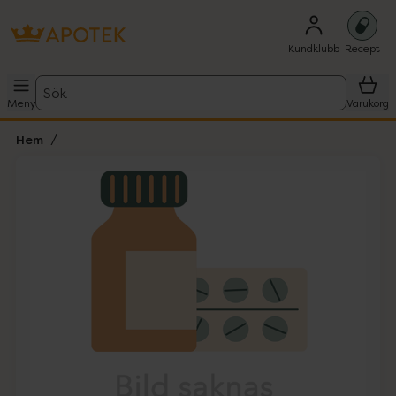
Kundklubb
Recept
Sök
Meny
Varukorg
Hem
Hoppa över Lista
Lista: . Innehåller 1 objekt.