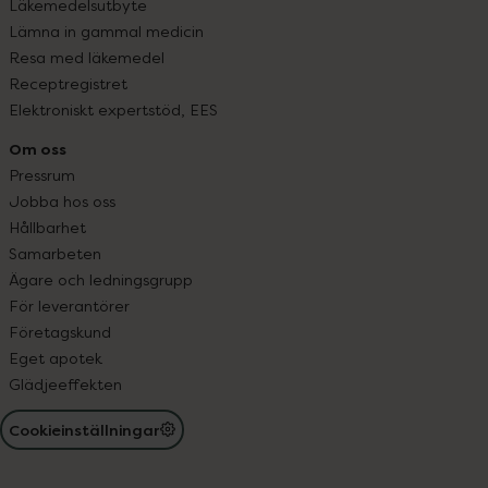
Läkemedelsutbyte
Lämna in gammal medicin
Resa med läkemedel
Receptregistret
Elektroniskt expertstöd, EES
Om oss
Pressrum
Jobba hos oss
Hållbarhet
Samarbeten
Ägare och ledningsgrupp
För leverantörer
Företagskund
Eget apotek
Glädjeeffekten
Cookieinställningar