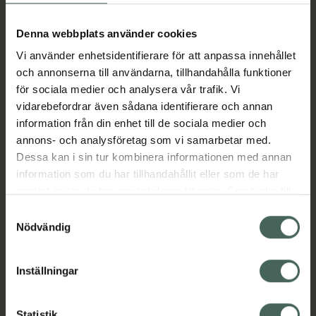
Aktuella erbjudanden
Denna webbplats använder cookies
Vi använder enhetsidentifierare för att anpassa innehållet
Beskrivning
Dölj
och annonserna till användarna, tillhandahålla funktioner
för sociala medier och analysera vår trafik. Vi
vidarebefordrar även sådana identifierare och annan
Läs alltid bipacksedeln innan
information från din enhet till de sociala medier och
användning.
annons- och analysföretag som vi samarbetar med.
EAN:
07046265623014
Dessa kan i sin tur kombinera informationen med annan
information som du har tillhandahållit eller som de har
samlat in när du har använt deras tjänster. Samtycke till
Bipacksedel från FASS
Visa
cookies är frivilligt och du kan när som helst ändra eller
Samtyckesval
återkalla ditt samtycke via webbplatsens
Nödvändig
cookieinställningar. Ett återkallat samtycke påverkar inte
lagligheten av behandling som skett innan återkallelsen.
Inställningar
Kronans Apotek finns här för dig. Du hittar oss från Skåne i
Statistik