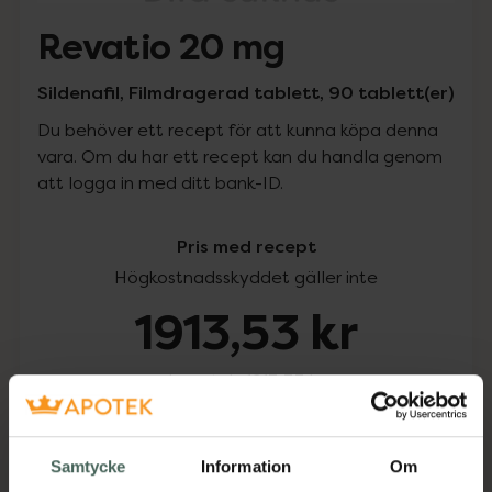
Revatio 20 mg
Sildenafil, Filmdragerad tablett, 90 tablett(er)
Du behöver ett recept för att kunna köpa denna
vara. Om du har ett recept kan du handla genom
att logga in med ditt bank-ID.
Pris med recept
Högkostnadsskyddet gäller inte
1913,53 kr
I apotek:
1913,53 kr
Köp via ditt recept
Samtycke
Information
Om