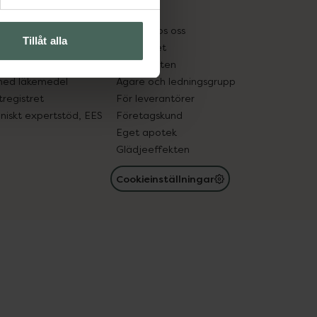
kter
Pressrum
tnadsskyddet
Jobba hos oss
Tillåt alla
edelsutbyte
Hållbarhet
in gammal medicin
Samarbeten
med läkemedel
Ägare och ledningsgrupp
registret
För leverantörer
oniskt expertstöd, EES
Företagskund
Eget apotek
Glädjeeffekten
Cookieinställningar