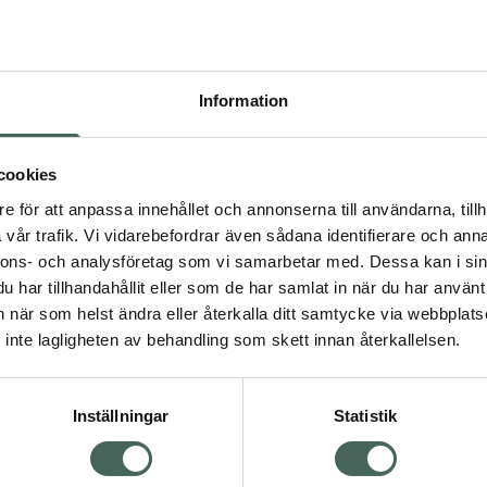
Pr
Högkos
106
Information
Dölj
I a
cookies
dning.
e för att anpassa innehållet och annonserna till användarna, tillh
Kö
vår trafik. Vi vidarebefordrar även sådana identifierare och anna
nnons- och analysföretag som vi samarbetar med. Dessa kan i sin
har tillhandahållit eller som de har samlat in när du har använt 
Aktuella erbjudanden
an när som helst ändra eller återkalla ditt samtycke via webbplats
Visa
inte lagligheten av behandling som skett innan återkallelsen.
Inställningar
Statistik
Kundservice
Om re