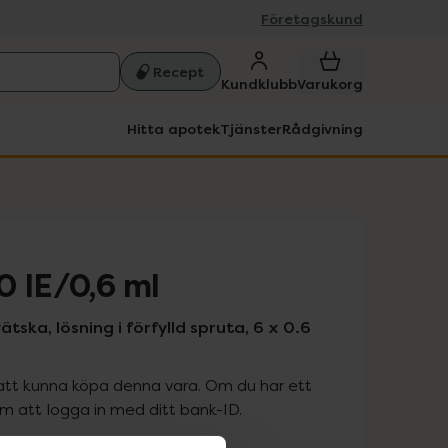
Företagskund
Recept
Kundklubb
Varukorg
Hitta apotek
Tjänster
Rådgivning
0 IE/0,6 ml
ätska, lösning i förfylld spruta, 6 x 0.6
att kunna köpa denna vara. Om du har ett
 att logga in med ditt bank-ID.