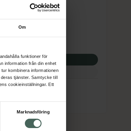
is med recept
tnadsskyddet gäller
0,79 kr
Om
potek:
1060,79 kr
andahålla funktioner för
p via ditt recept
n information från din enhet
 tur kombinera informationen
deras tjänster. Samtycke till
ens cookieinställningar. Ett
Marknadsföring
cept och läkemedel
Om oss