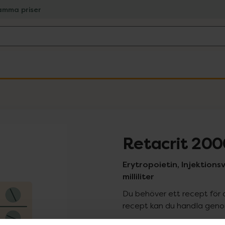
amma priser
Retacrit 200
Erytropoietin, Injektionsv
milliliter
Du behöver ett recept för 
recept kan du handla genom