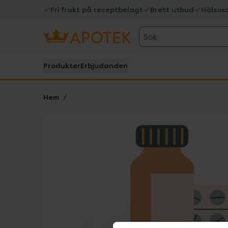
Fri frakt på receptbelagt
Brett utbud
Hälsos
Sök
Produkter
Erbjudanden
Hem
Hoppa över Lista
Lista: . Innehåller 1 objekt.