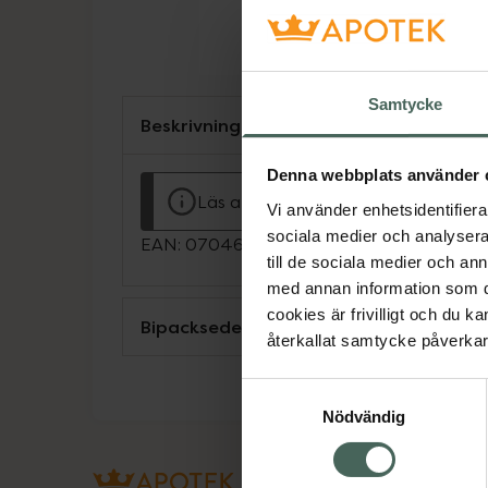
Samtycke
Beskrivning
Denna webbplats använder 
Läs alltid bipacksedeln innan använ
Vi använder enhetsidentifierar
sociala medier och analysera 
EAN:
07046264200728
till de sociala medier och a
med annan information som du 
cookies är frivilligt och du k
Bipacksedel från FASS
återkallat samtycke påverkar 
Samtyckesval
Nödvändig