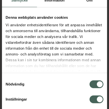
Samtycke
Information
Om
Aktuella erbjudanden
Denna webbplats använder cookies
Vi använder enhetsidentifierare för att anpassa innehållet
och annonserna till användarna, tillhandahålla funktioner
Beskrivning
Dölj
för sociala medier och analysera vår trafik. Vi
vidarebefordrar även sådana identifierare och annan
information från din enhet till de sociala medier och
Läs alltid bipacksedeln innan
annons- och analysföretag som vi samarbetar med.
användning.
Dessa kan i sin tur kombinera informationen med annan
EAN:
07046264170731
information som du har tillhandahållit eller som de har
samlat in när du har använt deras tjänster. Samtycke till
cookies är frivilligt och du kan när som helst ändra eller
Samtyckesval
Bipacksedel från FASS
Visa
återkalla ditt samtycke via webbplatsens
Nödvändig
cookieinställningar. Ett återkallat samtycke påverkar inte
lagligheten av behandling som skett innan återkallelsen.
Inställningar