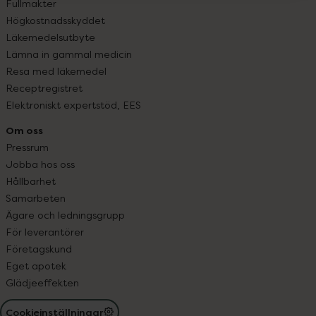
Fullmakter
Högkostnadsskyddet
Läkemedelsutbyte
Lämna in gammal medicin
Resa med läkemedel
Receptregistret
Elektroniskt expertstöd, EES
Om oss
Pressrum
Jobba hos oss
Hållbarhet
Samarbeten
Ägare och ledningsgrupp
För leverantörer
Företagskund
Eget apotek
Glädjeeffekten
Cookieinställningar