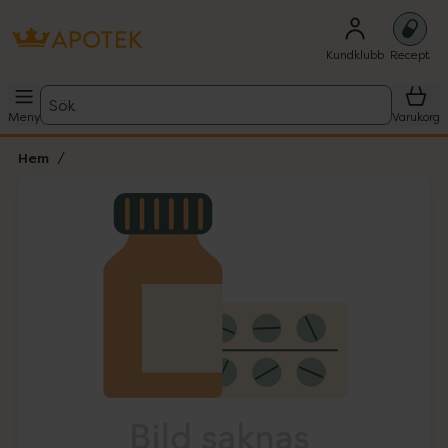
Kundklubb
Recept
Sök
Meny
Varukorg
Hem
Hoppa över Lista
Lista: . Innehåller 1 objekt.