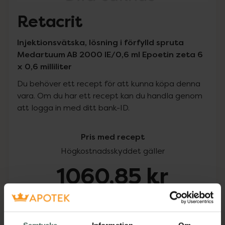
Retacrit
Injektionsvätska, lösning i förfylld spruta
Medartuum AB 2000 IE/0,6 ml Epoetin zeta 6
x 0,6 milliliter
Du behöver ett recept för att kunna köpa denna
vara. Om du har ett recept kan du handla genom
att logga in med ditt bank-ID.
Pris med recept
Högkostnadsskyddet gäller
1060,85 kr
I apotek:
1060,85 kr
Köp via ditt recept