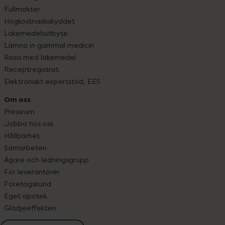
Fullmakter
Högkostnadsskyddet
Läkemedelsutbyte
Lämna in gammal medicin
Resa med läkemedel
Receptregistret
Elektroniskt expertstöd, EES
Om oss
Pressrum
Jobba hos oss
Hållbarhet
Samarbeten
Ägare och ledningsgrupp
För leverantörer
Företagskund
Eget apotek
Glädjeeffekten