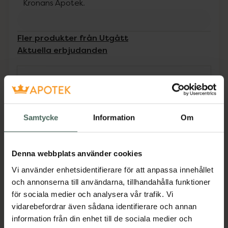
Kronans Apotek.
Fler produkter från Utgått
Aktuella erbjudanden
Beskrivning
Dölj
Produkten innehåller tillsatt socker
Samtycke
Information
Om
Resource® Addera Plus är en klar, fruktig och
energirik näringsdryck som kan hjälpa personer
med (risk för) undernäring att få i sig extra
Denna webbplats använder cookies
energi och näring. Ett bra val till personer med
Vi använder enhetsidentifierare för att anpassa innehållet
njursvikt och vid fettmalabsorption.
och annonserna till användarna, tillhandahålla funktioner
Näringsdrycken innehåller fruktjuice, vilket ger
för sociala medier och analysera vår trafik. Vi
en frisk och god smak. Finns i 7 goda
vidarebefordrar även sådana identifierare och annan
smaker!Resource® Addera Plus är avsedd för
information från din enhet till de sociala medier och
kostbehandling av patienter med (risk för)