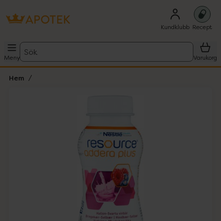
Kundklubb
Recept
Sök
Meny
Varukorg
Hem
Hoppa över Lista
Lista: . Innehåller 1 objekt.