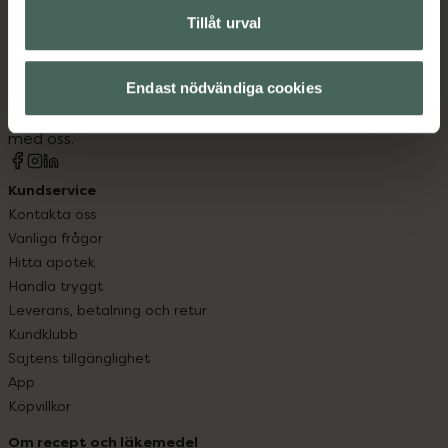
Tillåt urval
Kronans Apotek finns här för dig. Du hittar oss från Skåne i
syd till Lappland i norr, och online i mobilen och på
datorn. Oavsett vem du är så är det vårt uppdrag att
Endast nödvändiga cookies
hjälpa just dig att må lite bättre. Välkommen att prata
med oss.
Kundservice
Kontakta oss
Vanliga frågor
Hitta apotek
Handla tryggt
Leverans, betalning och retur
Kundklubb
Sajtens tillgänglighet
App
Köpvillkor
Om recept och läkemedel