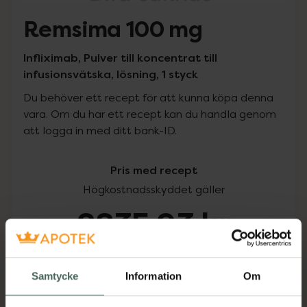
Remsima 100 mg
Infliximab, Pulver till koncentrat till
infusionsvätska, lösning, 1 styck
Du behöver ett recept för att kunna köpa denna
vara. Om du har ett recept kan du handla genom
att logga in med ditt bank-ID.
Pris med recept
Högkostnadsskyddet gäller
2835,93 kr
I apotek:
2835,93 kr
Samtycke
Information
Om
Köp via ditt recept