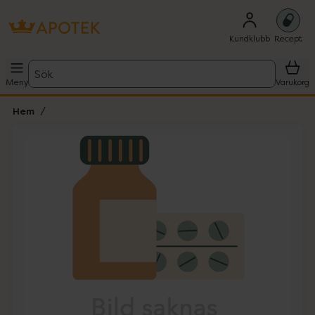
Kundklubb
Recept
Sök
Meny
Varukorg
Hem
Hoppa över Lista
Lista: . Innehåller 1 objekt.