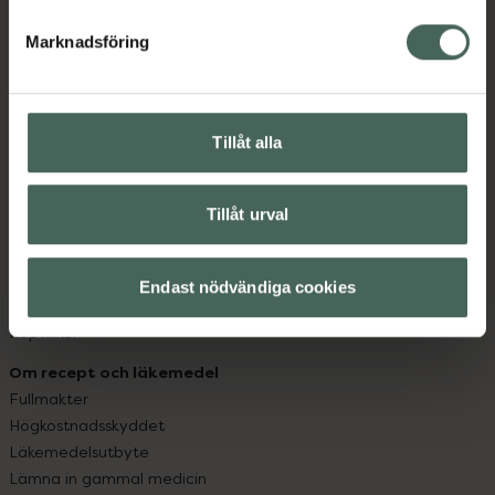
hjälpa just dig att må lite bättre. Välkommen att prata
med oss.
Marknadsföring
Kundservice
Kontakta oss
Tillåt alla
Vanliga frågor
Hitta apotek
Handla tryggt
Tillåt urval
Leverans, betalning och retur
Kundklubb
Sajtens tillgänglighet
Endast nödvändiga cookies
App
Köpvillkor
Om recept och läkemedel
Fullmakter
Högkostnadsskyddet
Läkemedelsutbyte
Lämna in gammal medicin