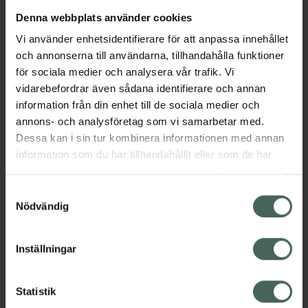
Denna webbplats använder cookies
Aktuella erbjudanden
Vi använder enhetsidentifierare för att anpassa innehållet
och annonserna till användarna, tillhandahålla funktioner
Beskrivning
Dölj
för sociala medier och analysera vår trafik. Vi
vidarebefordrar även sådana identifierare och annan
information från din enhet till de sociala medier och
Läs alltid bipacksedeln innan
annons- och analysföretag som vi samarbetar med.
användning.
Dessa kan i sin tur kombinera informationen med annan
information som du har tillhandahållit eller som de har
EAN:
05712923020489
samlat in när du har använt deras tjänster. Samtycke till
cookies är frivilligt och du kan när som helst ändra eller
Samtyckesval
återkalla ditt samtycke via webbplatsens
Nödvändig
cookieinställningar. Ett återkallat samtycke påverkar inte
lagligheten av behandling som skett innan återkallelsen.
Inställningar
Kronans Apotek finns här för dig. Du hittar oss från Skåne i
syd till Lappland i norr, och online i mobilen och på
Statistik
datorn. Oavsett vem du är så är det vårt uppdrag att