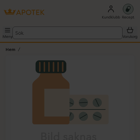
Kundklubb
Recept
Sök
Meny
Varukorg
Hem
Hoppa över Lista
Lista: . Innehåller 1 objekt.