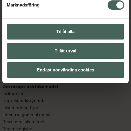
Marknadsföring
Kundservice
Kontakta oss
Vanliga frågor
Tillåt alla
Hitta apotek
Handla tryggt
Leverans, betalning och retur
Tillåt urval
Kundklubb
Sajtens tillgänglighet
App
Endast nödvändiga cookies
Köpvillkor
Om recept och läkemedel
Fullmakter
Högkostnadsskyddet
Läkemedelsutbyte
Lämna in gammal medicin
Resa med läkemedel
Receptregistret