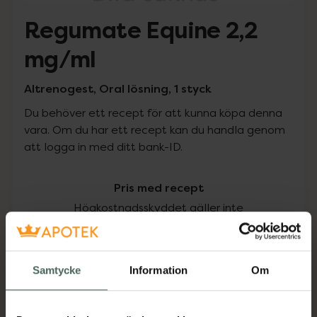
Regumate Equine 2,2
mg/ml
Altrenogest, Oral lösning, 1 styck
Du behöver ett recept för att kunna köpa denna
vara. Om du har ett recept kan du handla genom
att logga in med ditt bank-ID.
Pris med recept
Högkostnadsskyddet gäller inte
0 kr
Samtycke
Information
Om
Köp via ditt recept