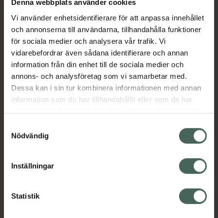
Denna webbplats använder cookies
Vi använder enhetsidentifierare för att anpassa innehållet
Aktuella erbjudanden
och annonserna till användarna, tillhandahålla funktioner
för sociala medier och analysera vår trafik. Vi
Beskrivning
Dölj
vidarebefordrar även sådana identifierare och annan
information från din enhet till de sociala medier och
annons- och analysföretag som vi samarbetar med.
Läs alltid bipacksedeln innan
Dessa kan i sin tur kombinera informationen med annan
användning.
information som du har tillhandahållit eller som de har
samlat in när du har använt deras tjänster. Samtycke till
cookies är frivilligt och du kan när som helst ändra eller
Samtyckesval
återkalla ditt samtycke via webbplatsens
Nödvändig
cookieinställningar. Ett återkallat samtycke påverkar inte
lagligheten av behandling som skett innan återkallelsen.
Kronans Apotek finns här för dig. Du hittar oss från Skåne i
Inställningar
syd till Lappland i norr, och online i mobilen och på
datorn. Oavsett vem du är så är det vårt uppdrag att
Statistik
hjälpa just dig att må lite bättre. Välkommen att prata
med oss.