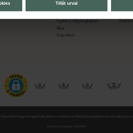
okies
Tillåt urval
Leverans, betalning och retur
Resa 
Kundklubb
Recept
Sajtens tillgänglighet
Elektr
App
Köpvillkor
Köpvillkor
Integritetspolicy
Klubbens medlemsvillkor
Dataskyddsombud
Cookiepolicy
© Kronans Apotek AB
2026