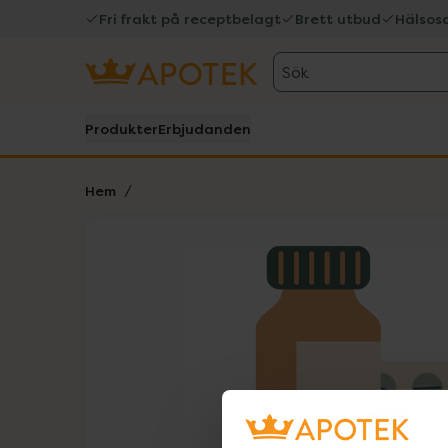
Fri frakt på receptbelagt
Brett utbud
Hälsos
Sök
Produkter
Erbjudanden
Hem
Hoppa över Lista
Lista: . Innehåller 1 objekt.