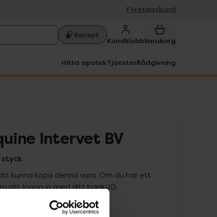
Företagskund
Recept
Kundklubb
Varukorg
Hitta apotek
Tjänster
Rådgivning
uine Intervet BV
 styck
att kunna köpa denna vara. Om du har ett
 att logga in med ditt bank-ID.
is med recept