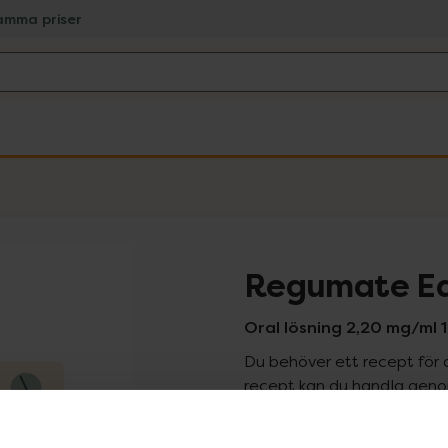
amma priser
Regumate Eq
Oral lösning 2,20 mg/ml 1
Du behöver ett recept för 
recept kan du handla genom
Pr