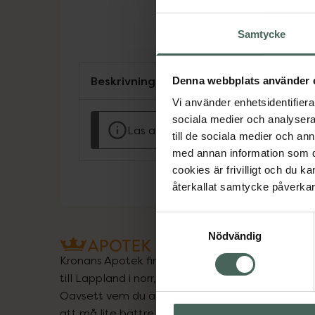
Samtycke
Beskrivning
Denna webbplats använder 
Vi använder enhetsidentifierar
sociala medier och analysera 
Läs alltid bipacksedeln innan använ
till de sociala medier och a
med annan information som du 
cookies är frivilligt och du k
återkallat samtycke påverkar 
Samtyckesval
Nödvändig
Kronans Apotek finns här för dig. Du hittar oss fr
till Lappland i norr, och online i mobilen och på d
Oavsett vem du är så är det vårt uppdrag att hjä
att må lite bättre. Välkommen att prata med os