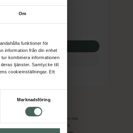
dsskyddet gäller inte
Om
0 kr
andahålla funktioner för
p via ditt recept
n information från din enhet
 tur kombinera informationen
deras tjänster. Samtycke till
ens cookieinställningar. Ett
Marknadsföring
cept och läkemedel
Om oss
kter
Pressrum
tnadsskyddet
Jobba hos oss
edelsutbyte
Hållbarhet
in gammal medicin
Samarbeten