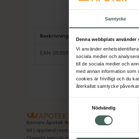
Samtycke
Beskrivning
Denna webbplats använder 
Vi använder enhetsidentifierar
EAN:
05391537750182
sociala medier och analysera 
till de sociala medier och a
med annan information som du 
cookies är frivilligt och du k
återkallat samtycke påverkar 
Samtyckesval
Nödvändig
Kronans Apotek finns här för dig. Du hittar oss fr
till Lappland i norr, och online i mobilen och på d
Oavsett vem du är så är det vårt uppdrag att hjä