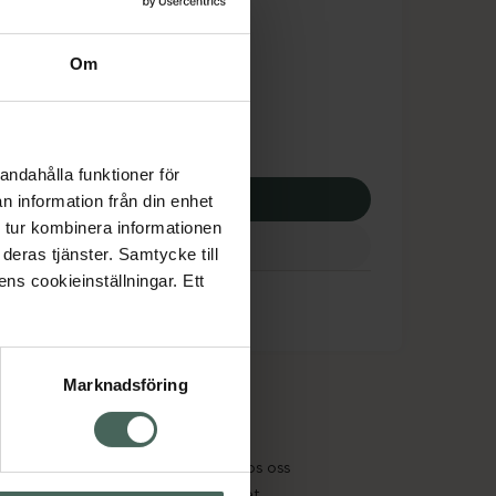
dsskyddet gäller inte
,50 kr
Om
potek:
338,50 kr
andahålla funktioner för
p via ditt recept
n information från din enhet
 tur kombinera informationen
deras tjänster. Samtycke till
ens cookieinställningar. Ett
Marknadsföring
cept och läkemedel
Om oss
kter
Pressrum
tnadsskyddet
Jobba hos oss
edelsutbyte
Hållbarhet