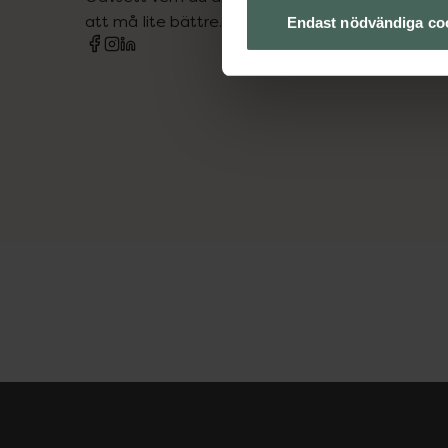
att må lite bättre. Välkommen att prata med os
Endast nödvändiga co