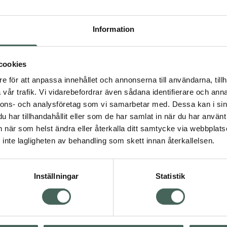
Högkostna
338
Information
Dölj
cookies
I a
e för att anpassa innehållet och annonserna till användarna, tillh
Kö
vår trafik. Vi vidarebefordrar även sådana identifierare och anna
nnons- och analysföretag som vi samarbetar med. Dessa kan i sin
har tillhandahållit eller som de har samlat in när du har använt 
an när som helst ändra eller återkalla ditt samtycke via webbplats
Aktuella erbjudanden
inte lagligheten av behandling som skett innan återkallelsen.
Inställningar
Statistik
Kundservice
Om re
ån Skåne i syd
Kontakta oss
Fullma
atorn.
Vanliga frågor
Högkos
lpa just dig
Hitta apotek
Läkem