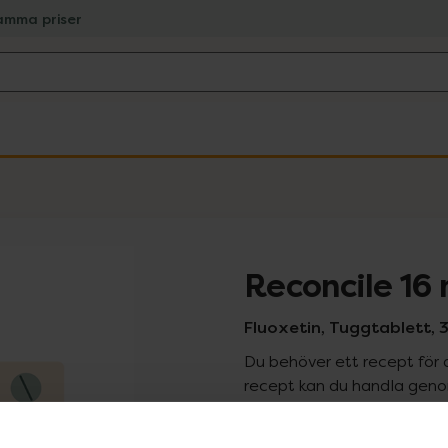
amma priser
Reconcile 16
Fluoxetin, Tuggtablett, 3
Du behöver ett recept för 
recept kan du handla genom
Pr