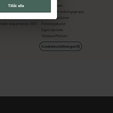
in gammal medicin
Samarbeten
Tillåt alla
med läkemedel
Ägare och ledningsgrupp
registret
För leverantörer
oniskt expertstöd, EES
Företagskund
Eget apotek
Glädjeeffekten
Cookieinställningar