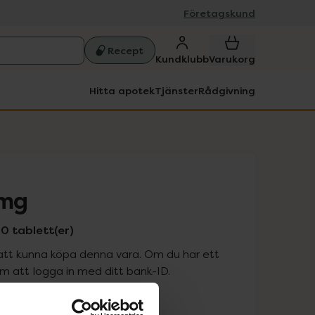
Företagskund
Recept
Kundklubb
Varukorg
Hitta apotek
Tjänster
Rådgivning
 mg
0 tablett(er)
att kunna köpa denna vara. Om du har ett
 att logga in med ditt bank-ID.
is med recept