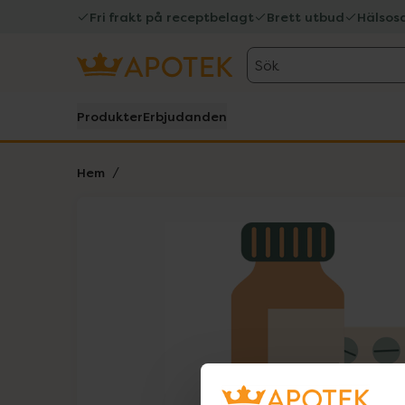
Fri frakt på receptbelagt
Brett utbud
Hälsos
Sök
Produkter
Erbjudanden
Hem
Hoppa över Lista
Lista: . Innehåller 1 objekt.