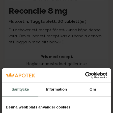
Reconcile 8 mg
Fluoxetin, Tuggtablett, 30 tablett(er)
Du behöver ett recept för att kunna köpa denna
vara. Om du har ett recept kan du handla genom
att logga in med ditt bank-ID.
Pris med recept
Högkostnadsskyddet gäller inte
243 kr
I apotek:
243 kr
Samtycke
Information
Om
Köp via ditt recept
Denna webbplats använder cookies