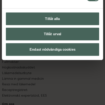
Kontakta oss
Vanliga frågor
Hitta apotek
Tillåt alla
Handla tryggt
Leverans, betalning och retur
Kundklubb
Tillåt urval
Sajtens tillgänglighet
App
Köpvillkor
Endast nödvändiga cookies
Om recept och läkemedel
Fullmakter
Högkostnadsskyddet
Läkemedelsutbyte
Lämna in gammal medicin
Resa med läkemedel
Receptregistret
Elektroniskt expertstöd, EES
Om oss