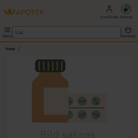
Kundklubb
Recept
Sök
Meny
Varukorg
Hem
Hoppa över Lista
Lista: . Innehåller 1 objekt.