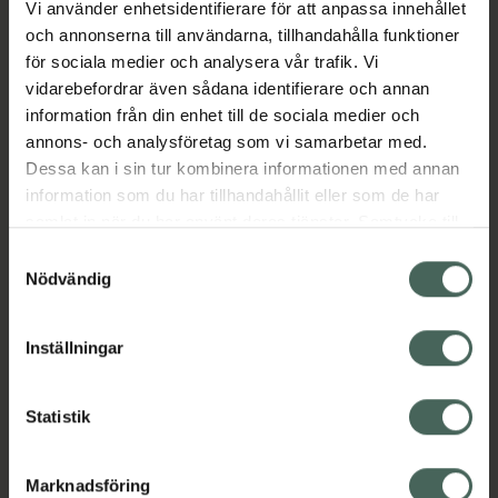
Vi använder enhetsidentifierare för att anpassa innehållet
Aktuella erbjudanden
och annonserna till användarna, tillhandahålla funktioner
för sociala medier och analysera vår trafik. Vi
vidarebefordrar även sådana identifierare och annan
Beskrivning
Dölj
information från din enhet till de sociala medier och
annons- och analysföretag som vi samarbetar med.
EAN:
05391537750175
Dessa kan i sin tur kombinera informationen med annan
information som du har tillhandahållit eller som de har
samlat in när du har använt deras tjänster. Samtycke till
cookies är frivilligt och du kan när som helst ändra eller
Samtyckesval
återkalla ditt samtycke via webbplatsens
Nödvändig
cookieinställningar. Ett återkallat samtycke påverkar inte
Kronans Apotek finns här för dig. Du hittar oss från Skåne i
lagligheten av behandling som skett innan återkallelsen.
syd till Lappland i norr, och online i mobilen och på
Inställningar
datorn. Oavsett vem du är så är det vårt uppdrag att
hjälpa just dig att må lite bättre. Välkommen att prata
Statistik
med oss.
Kundservice
Marknadsföring