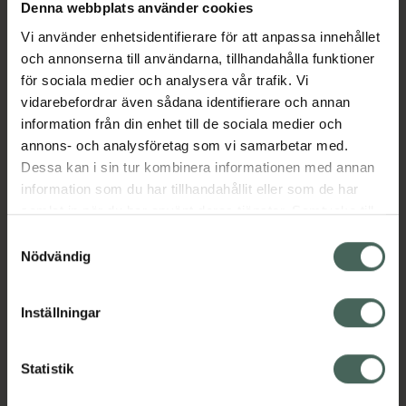
Köp via ditt recept
Denna webbplats använder cookies
Vi använder enhetsidentifierare för att anpassa innehållet
och annonserna till användarna, tillhandahålla funktioner
Aktuella erbjudanden
för sociala medier och analysera vår trafik. Vi
vidarebefordrar även sådana identifierare och annan
information från din enhet till de sociala medier och
Beskrivning
Dölj
annons- och analysföretag som vi samarbetar med.
Dessa kan i sin tur kombinera informationen med annan
EAN:
07046265433897
information som du har tillhandahållit eller som de har
samlat in när du har använt deras tjänster. Samtycke till
cookies är frivilligt och du kan när som helst ändra eller
Samtyckesval
återkalla ditt samtycke via webbplatsens
Nödvändig
cookieinställningar. Ett återkallat samtycke påverkar inte
lagligheten av behandling som skett innan återkallelsen.
Inställningar
Kronans Apotek finns här för dig. Du hittar oss från Skåne i
syd till Lappland i norr, och online i mobilen och på
datorn. Oavsett vem du är så är det vårt uppdrag att
Statistik
hjälpa just dig att må lite bättre. Välkommen att prata
med oss.