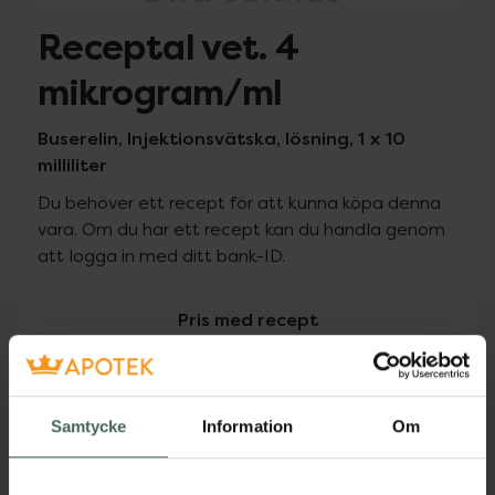
Receptal vet. 4
mikrogram/ml
Buserelin, Injektionsvätska, lösning, 1 x 10
milliliter
Du behöver ett recept för att kunna köpa denna
vara. Om du har ett recept kan du handla genom
att logga in med ditt bank-ID.
Pris med recept
Högkostnadsskyddet gäller inte
436,29 kr
Samtycke
Information
Om
I apotek:
436,29 kr