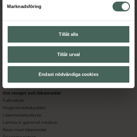
Marknadsföring
Kundservice
Kontakta oss
Vanliga frågor
Tillåt alla
Hitta apotek
Handla tryggt
Leverans, betalning och retur
Tillåt urval
Kundklubb
Sajtens tillgänglighet
Endast nödvändiga cookies
App
Köpvillkor
Om recept och läkemedel
Fullmakter
Högkostnadsskyddet
Läkemedelsutbyte
Lämna in gammal medicin
Resa med läkemedel
Receptregistret