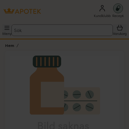
Kundklubb
Recept
Sök
Meny
Varukorg
Hem
Hoppa över Lista
Lista: . Innehåller 1 objekt.