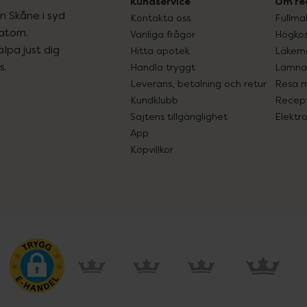
Kundservice
Om re
ån Skåne i syd
Kontakta oss
Fullma
atorn.
Vanliga frågor
Högkos
lpa just dig
Hitta apotek
Läkem
s.
Handla tryggt
Lämna 
Leverans, betalning och retur
Resa 
Kundklubb
Recept
Sajtens tillgänglighet
Elektr
App
Köpvillkor