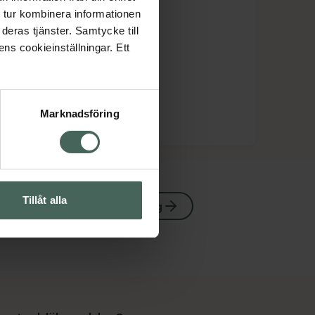
 tur kombinera informationen
deras tjänster. Samtycke till
ens cookieinställningar. Ett
Marknadsföring
Tillåt alla
Rakning och hårborttagning