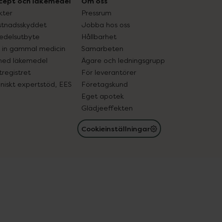
cept och läkemedel
Om oss
kter
Pressrum
tnadsskyddet
Jobba hos oss
edelsutbyte
Hållbarhet
in gammal medicin
Samarbeten
med läkemedel
Ägare och ledningsgrupp
registret
För leverantörer
oniskt expertstöd, EES
Företagskund
Eget apotek
Glädjeeffekten
Cookieinställningar