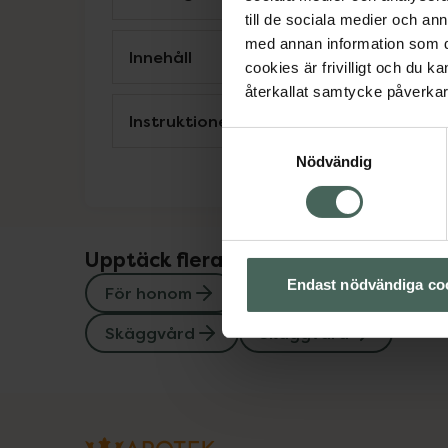
till de sociala medier och a
med annan information som du 
Innehåll
cookies är frivilligt och du k
återkallat samtycke påverkar 
Instruktioner
Samtyckesval
Nödvändig
Upptäck flera produkter inom
Endast nödvändiga co
För honom
Hudvård
Hudvår
Skäggvård
Skäggvård