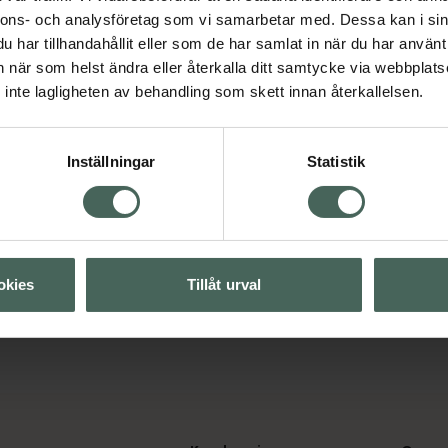
Aktuella erbjudanden
nnons- och analysföretag som vi samarbetar med. Dessa kan i sin
har tillhandahållit eller som de har samlat in när du har använt 
Visa
an när som helst ändra eller återkalla ditt samtycke via webbplats
inte lagligheten av behandling som skett innan återkallelsen.
Visa
Inställningar
Statistik
okies
Tillåt urval
d för män
Hudvård för män
Man