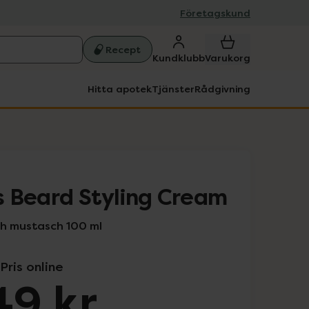
Företagskund
Recept
Kundklubb
Varukorg
Hitta apotek
Tjänster
Rådgivning
 Beard Styling Cream
ch mustasch 100 ml
Pris online
49 kr