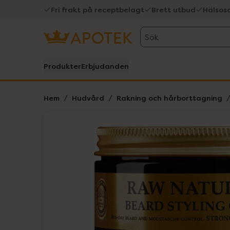
Fri frakt på receptbelagt
Brett utbud
Hälsos
Sök
Produkter
Erbjudanden
Hem
Hudvård
Rakning och hårborttagning
Hoppa över Lista
Lista: . Innehåller 1 objekt.