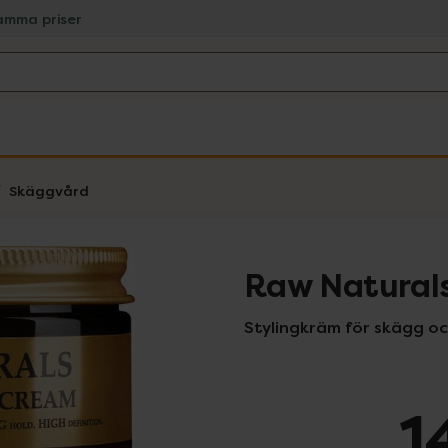
amma priser
Skäggvård
Raw Naturals
Stylingkräm för skägg o
1