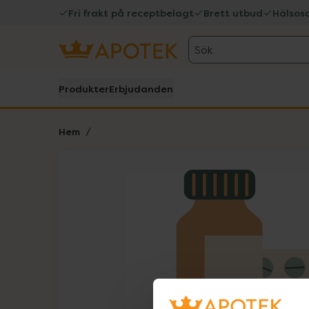
Fri frakt på receptbelagt
Brett utbud
Hälsos
Sök
Produkter
Erbjudanden
Hem
Hoppa över Lista
Lista: . Innehåller 1 objekt.