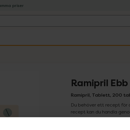
amma priser
Ramipril Ebb
Ramipril, Tablett, 200 ta
Du behöver ett recept för 
recept kan du handla genom
Pr