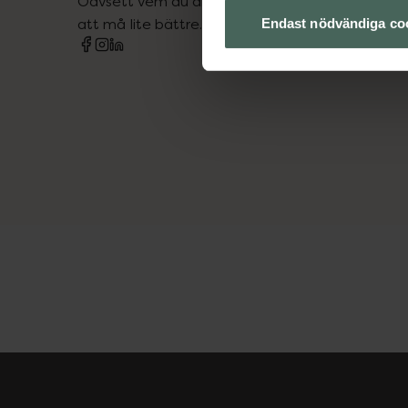
Oavsett vem du är så är det vårt uppdrag att hjä
att må lite bättre. Välkommen att prata med os
Endast nödvändiga co