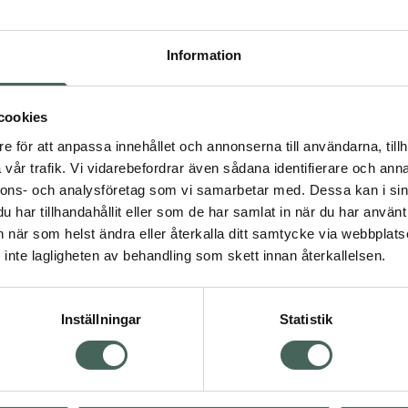
Högkos
25
Information
Dölj
cookies
I 
e för att anpassa innehållet och annonserna till användarna, tillh
Kö
dning.
vår trafik. Vi vidarebefordrar även sådana identifierare och anna
nnons- och analysföretag som vi samarbetar med. Dessa kan i sin
har tillhandahållit eller som de har samlat in när du har använt 
Aktuella erbjudanden
an när som helst ändra eller återkalla ditt samtycke via webbplats
inte lagligheten av behandling som skett innan återkallelsen.
Inställningar
Statistik
Kundservice
Om re
ån Skåne i syd
Kontakta oss
Fullma
atorn.
Vanliga frågor
Högkos