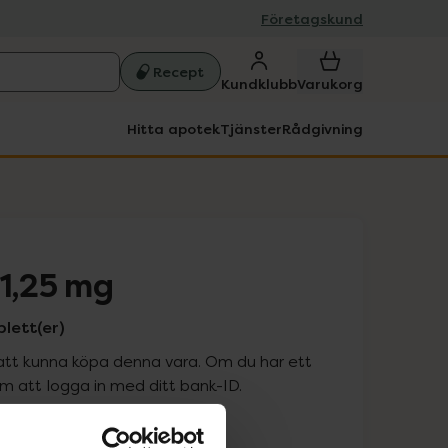
Företagskund
Recept
Kundklubb
Varukorg
Hitta apotek
Tjänster
Rådgivning
 1,25 mg
blett(er)
att kunna köpa denna vara. Om du har ett
 att logga in med ditt bank-ID.
is med recept