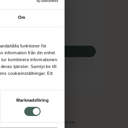
tnadsskyddet gäller
1,77 kr
Om
apotek:
251,77 kr
andahålla funktioner för
p via ditt recept
n information från din enhet
 tur kombinera informationen
deras tjänster. Samtycke till
ens cookieinställningar. Ett
Marknadsföring
cept och läkemedel
Om oss
kter
Pressrum
tnadsskyddet
Jobba hos oss