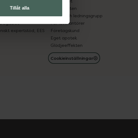
edelsutbyte
Hållbarhet
Tillåt alla
in gammal medicin
Samarbeten
med läkemedel
Ägare och ledningsgrupp
registret
För leverantörer
oniskt expertstöd, EES
Företagskund
Eget apotek
Glädjeeffekten
Cookieinställningar