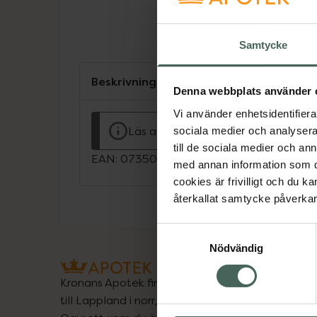
Samtycke
Beskrivning
Denna webbplats använder 
Vi använder enhetsidentifierar
Läs alltid bipacksedeln innan använ
sociala medier och analysera 
till de sociala medier och a
EAN:
07350124330167
med annan information som du 
cookies är frivilligt och du k
återkallat samtycke påverkar 
Samtyckesval
Nödvändig
Kronans Apotek finns här för dig. Du hittar oss fr
till Lappland i norr, och online i mobilen och på d