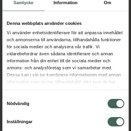
Köp via ditt recept
Samtycke
Information
Om
Denna webbplats använder cookies
Aktuella erbjudanden
Vi använder enhetsidentifierare för att anpassa innehållet
och annonserna till användarna, tillhandahålla funktioner
Beskrivning
Dölj
för sociala medier och analysera vår trafik. Vi
vidarebefordrar även sådana identifierare och annan
information från din enhet till de sociala medier och
Läs alltid bipacksedeln innan
annons- och analysföretag som vi samarbetar med.
användning.
Dessa kan i sin tur kombinera informationen med annan
EAN:
05060149313619
information som du har tillhandahållit eller som de har
samlat in när du har använt deras tjänster. Samtycke till
cookies är frivilligt och du kan när som helst ändra eller
Samtyckesval
återkalla ditt samtycke via webbplatsens
Nödvändig
Bipacksedel från FASS
Visa
cookieinställningar. Ett återkallat samtycke påverkar inte
lagligheten av behandling som skett innan återkallelsen.
Inställningar