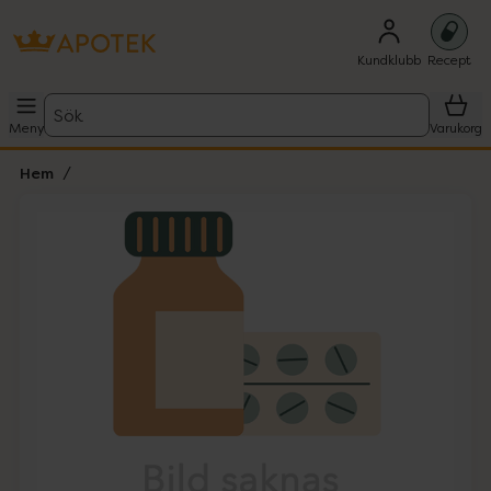
Kundklubb
Recept
Sök
Meny
Varukorg
Hem
Hoppa över Lista
Lista: . Innehåller 1 objekt.