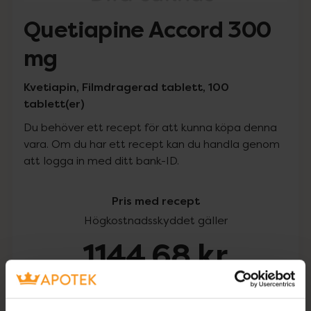
Quetiapine Accord 300
mg
Kvetiapin, Filmdragerad tablett, 100
tablett(er)
Du behöver ett recept för att kunna köpa denna
vara. Om du har ett recept kan du handla genom
att logga in med ditt bank-ID.
Pris med recept
Högkostnadsskyddet gäller
1144,68 kr
I apotek:
1144,68 kr