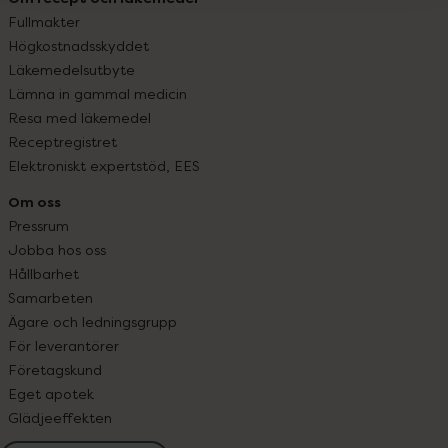
Fullmakter
Högkostnadsskyddet
Läkemedelsutbyte
Lämna in gammal medicin
Resa med läkemedel
Receptregistret
Elektroniskt expertstöd, EES
Om oss
Pressrum
Jobba hos oss
Hållbarhet
Samarbeten
Ägare och ledningsgrupp
För leverantörer
Företagskund
Eget apotek
Glädjeeffekten