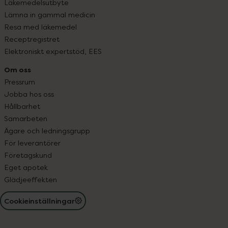
Läkemedelsutbyte
Lämna in gammal medicin
Resa med läkemedel
Receptregistret
Elektroniskt expertstöd, EES
Om oss
Pressrum
Jobba hos oss
Hållbarhet
Samarbeten
Ägare och ledningsgrupp
För leverantörer
Företagskund
Eget apotek
Glädjeeffekten
Cookieinställningar