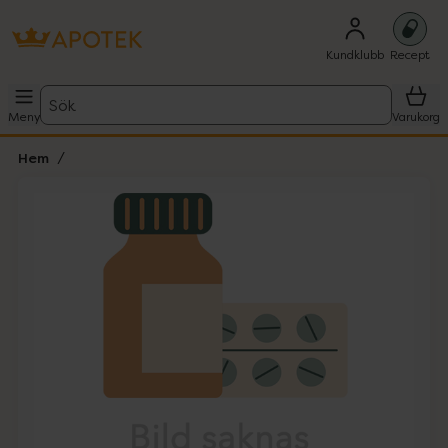
Kundklubb
Recept
Sök
Meny
Varukorg
Hem
Hoppa över Lista
Lista: . Innehåller 1 objekt.