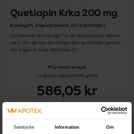
Quetiapin Krka 200 mg
Kvetiapin, Depottablett, 60 tablett(er)
Du behöver ett recept för att kunna köpa denna
vara. Om du har ett recept kan du handla genom
att logga in med ditt bank-ID.
Pris med recept
Högkostnadsskyddet gäller
586,05 kr
I apotek:
586,05 kr
Köp via ditt recept
Samtycke
Information
Om