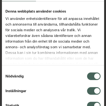
Aktuella erbjudanden
Denna webbplats använder cookies
Vi använder enhetsidentifierare för att anpassa innehållet
Beskrivning
Dölj
och annonserna till användarna, tillhandahålla funktioner
för sociala medier och analysera vår trafik. Vi
vidarebefordrar även sådana identifierare och annan
Läs alltid bipacksedeln innan
information från din enhet till de sociala medier och
användning.
annons- och analysföretag som vi samarbetar med.
EAN:
03838989786564
Dessa kan i sin tur kombinera informationen med annan
information som du har tillhandahållit eller som de har
samlat in när du har använt deras tjänster. Samtycke till
Bipacksedel från FASS
Visa
cookies är frivilligt och du kan när som helst ändra eller
Samtyckesval
återkalla ditt samtycke via webbplatsens
Nödvändig
cookieinställningar. Ett återkallat samtycke påverkar inte
lagligheten av behandling som skett innan återkallelsen.
Inställningar
Kronans Apotek finns här för dig. Du hittar oss från Skåne i
Statistik