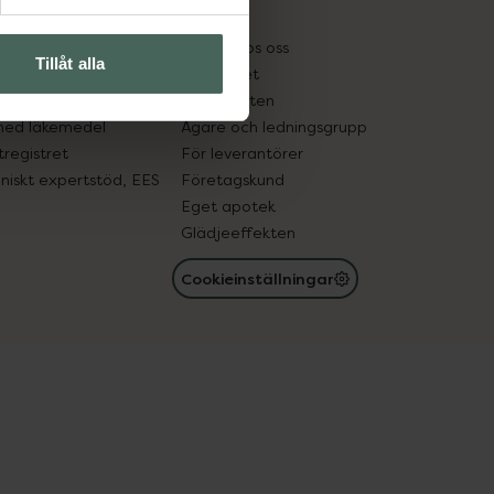
kter
Pressrum
tnadsskyddet
Jobba hos oss
Tillåt alla
edelsutbyte
Hållbarhet
in gammal medicin
Samarbeten
med läkemedel
Ägare och ledningsgrupp
registret
För leverantörer
oniskt expertstöd, EES
Företagskund
Eget apotek
Glädjeeffekten
Cookieinställningar