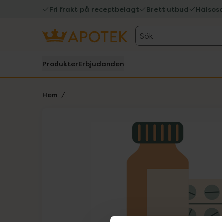
Fri frakt på receptbelagt
Brett utbud
Hälsos
Sök
Produkter
Erbjudanden
Hem
Hoppa över Lista
Lista: . Innehåller 1 objekt.