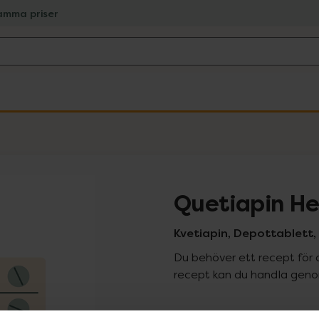
amma priser
Quetiapin H
Kvetiapin, Depottablett, 
Du behöver ett recept för 
recept kan du handla genom
Pr