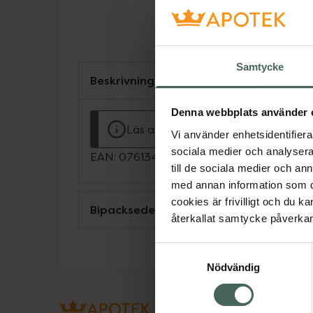
Samtycke
Beskrivning
Denna webbplats använder 
Läs alltid bipacksedeln innan använ
Vi använder enhetsidentifierar
sociala medier och analysera 
EAN:
07613421053758
till de sociala medier och a
med annan information som du 
cookies är frivilligt och du k
Bipacksedel från FASS
återkallat samtycke påverkar 
Samtyckesval
Nödvändig