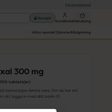
Företagskund
Recept
Kundklubb
Varukorg
Hitta apotek
Tjänster
Rådgivning
exal 300 mg
100 tablett(er)
att kunna köpa denna vara. Om du har ett
 att logga in med ditt bank-ID.
is med recept