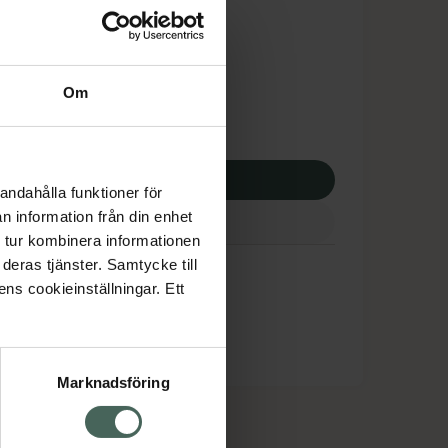
tnadsskyddet gäller
6,45 kr
Om
potek:
1156,45 kr
p via ditt recept
andahålla funktioner för
n information från din enhet
 tur kombinera informationen
deras tjänster. Samtycke till
ens cookieinställningar. Ett
Marknadsföring
cept och läkemedel
Om oss