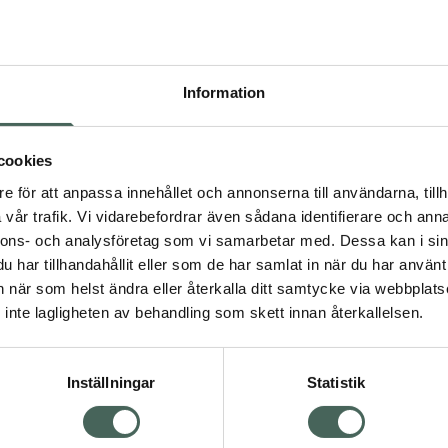
Högkos
115
Information
Dölj
I a
cookies
Kö
dning.
e för att anpassa innehållet och annonserna till användarna, tillh
vår trafik. Vi vidarebefordrar även sådana identifierare och anna
nnons- och analysföretag som vi samarbetar med. Dessa kan i sin
Aktuella erbjudanden
har tillhandahållit eller som de har samlat in när du har använt 
an när som helst ändra eller återkalla ditt samtycke via webbplats
Visa
inte lagligheten av behandling som skett innan återkallelsen.
Inställningar
Statistik
Kundservice
Om re